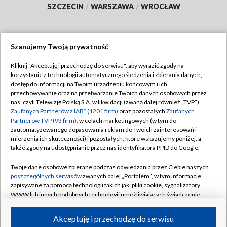
SZCZECIN
/
WARSZAWA
/
WROCŁAW
Szanujemy Twoją prywatność
Dołącz do nas:
Kliknij "Akceptuję i przechodzę do serwisu", aby wyrazić zgody na
korzystanie z technologii automatycznego śledzenia i zbierania danych,
TVP
dostęp do informacji na Twoim urządzeniu końcowym i ich
Abonament TVP
przechowywanie oraz na przetwarzanie Twoich danych osobowych przez
Regulamin TVP
nas, czyli Telewizję Polską S.A. w likwidacji (zwaną dalej również „TVP”),
Emisja w TVP
Polityka prywatności
Zaufanych Partnerów z IAB* (1201 firm)
oraz pozostałych
Zaufanych
Partnerów TVP (93 firm)
, w celach marketingowych (w tym do
Centrum informacji TVP
Moje zgody
zautomatyzowanego dopasowania reklam do Twoich zainteresowań i
mierzenia ich skuteczności) i pozostałych, które wskazujemy poniżej, a
Naziemna Telewizja Cyfrowa
Pomoc
także zgody na udostępnianie przez nas identyfikatora PPID do Google.
Sklep TVP
Biuro reklamy
Twoje dane osobowe zbierane podczas odwiedzania przez Ciebie naszych
Rada Programowa
Kontakt
poszczególnych serwisów
zwanych dalej „Portalem”, w tym informacje
zapisywane za pomocą technologii takich jak: pliki cookie, sygnalizatory
System NOS
WWW lub innych podobnych technologii umożliwiających świadczenie
dopasowanych i bezpiecznych usług, personalizację treści oraz reklam,
Informacje o nadawcy
Kanały
udostępnianie funkcji mediów społecznościowych oraz analizowanie
Akceptuję i przechodzę do serwisu
ruchu w Internecie.
Program dla prasy