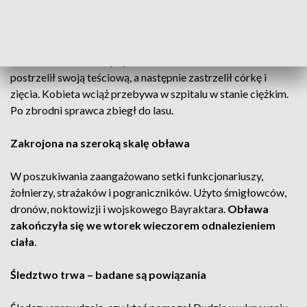
Tragiczne wydarzenia w Starej Wsi
Do zbrodni doszło w piątek 27 czerwca. Tadeusz Duda
postrzelił swoją teściową, a następnie zastrzelił córkę i
zięcia. Kobieta wciąż przebywa w szpitalu w stanie ciężkim.
Po zbrodni sprawca zbiegł do lasu.
Zakrojona na szeroką skalę obława
W poszukiwania zaangażowano setki funkcjonariuszy,
żołnierzy, strażaków i pograniczników. Użyto śmigłowców,
dronów, noktowizji i wojskowego Bayraktara.
Obława
zakończyła się we wtorek wieczorem odnalezieniem
ciała
.
Śledztwo trwa – badane są powiązania