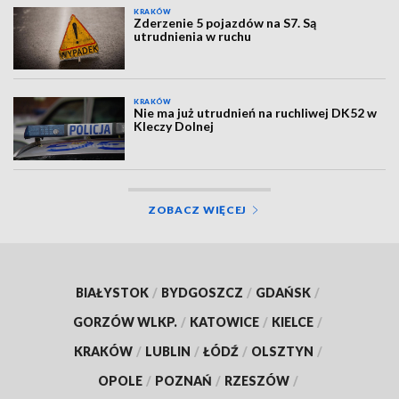
KRAKÓW
Zderzenie 5 pojazdów na S7. Są
utrudnienia w ruchu
KRAKÓW
Nie ma już utrudnień na ruchliwej DK52 w
Kleczy Dolnej
ZOBACZ WIĘCEJ
BIAŁYSTOK
/
BYDGOSZCZ
/
GDAŃSK
/
GORZÓW WLKP.
/
KATOWICE
/
KIELCE
/
KRAKÓW
/
LUBLIN
/
ŁÓDŹ
/
OLSZTYN
/
OPOLE
/
POZNAŃ
/
RZESZÓW
/