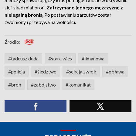
Śledczy sprawdzają, czy ktoś pomagał Dudzie w ukrywaniu
się i skąd miał broń.
Zatrzymano jednego mężczyznę z
nielegalną bronią
. Po postawieniu zarzutów został
zwolniony i przebywa na wolności.
Źródło:
#tadeusz duda
#stara wieś
#limanowa
#policja
#śledztwo
#sekcja zwłok
#obława
#broń
#zabójstwo
#komunikat