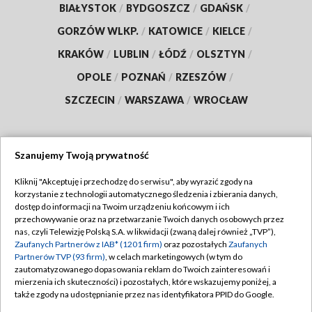
BIAŁYSTOK
/
BYDGOSZCZ
/
GDAŃSK
/
GORZÓW WLKP.
/
KATOWICE
/
KIELCE
/
KRAKÓW
/
LUBLIN
/
ŁÓDŹ
/
OLSZTYN
/
OPOLE
/
POZNAŃ
/
RZESZÓW
/
SZCZECIN
/
WARSZAWA
/
WROCŁAW
Szanujemy Twoją prywatność
Dołącz do nas:
Kliknij "Akceptuję i przechodzę do serwisu", aby wyrazić zgody na
korzystanie z technologii automatycznego śledzenia i zbierania danych,
TVP
dostęp do informacji na Twoim urządzeniu końcowym i ich
Abonament TVP
przechowywanie oraz na przetwarzanie Twoich danych osobowych przez
Regulamin TVP
nas, czyli Telewizję Polską S.A. w likwidacji (zwaną dalej również „TVP”),
Emisja w TVP
Zaufanych Partnerów z IAB* (1201 firm)
oraz pozostałych
Zaufanych
Polityka prywatności
Partnerów TVP (93 firm)
, w celach marketingowych (w tym do
Centrum informacji TVP
Moje zgody
zautomatyzowanego dopasowania reklam do Twoich zainteresowań i
mierzenia ich skuteczności) i pozostałych, które wskazujemy poniżej, a
Naziemna Telewizja Cyfrowa
Pomoc
także zgody na udostępnianie przez nas identyfikatora PPID do Google.
Sklep TVP