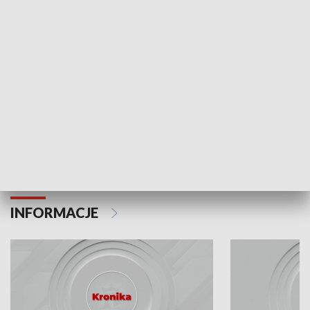
Odc. 6
Odc. 5
Czy wiesz, że Kraków inwestuje w edukację i
Czy wiesz, jak Kr
rozwój młodych?
mieszkańców?
INFORMACJE