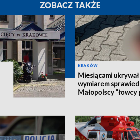
ZOBACZ TAKŻE
KRAKÓW
Miesiącami ukrywał 
wymiarem sprawiedl
Małopolscy "łowcy 
poszukiwanego 27-