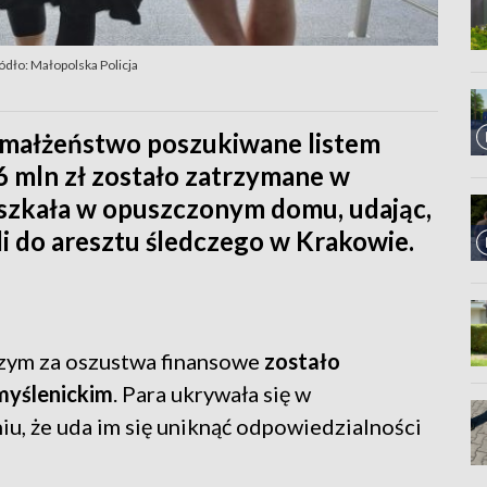
ódło: Małopolska Policja
, małżeństwo poszukiwane listem
 mln zł zostało zatrzymane w
eszkała w opuszczonym domu, udając,
ili do aresztu śledczego w Krakowie.
zym za oszustwa finansowe
zostało
myślenickim
. Para ukrywała się w
u, że uda im się uniknąć odpowiedzialności