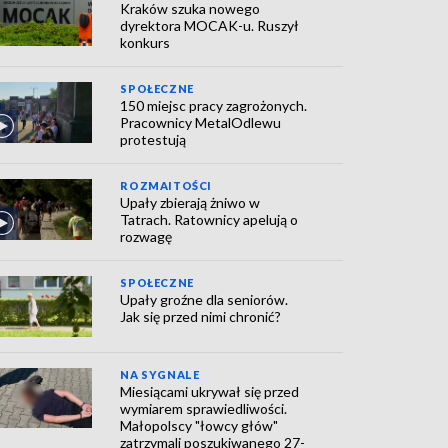
Kraków szuka nowego
dyrektora MOCAK-u. Ruszył
konkurs
SPOŁECZNE
150 miejsc pracy zagrożonych.
Pracownicy MetalOdlewu
protestują
ROZMAITOŚCI
Upały zbierają żniwo w
Tatrach. Ratownicy apelują o
rozwagę
SPOŁECZNE
Upały groźne dla seniorów.
Jak się przed nimi chronić?
NA SYGNALE
Miesiącami ukrywał się przed
wymiarem sprawiedliwości.
Małopolscy "łowcy głów"
zatrzymali poszukiwanego 27-