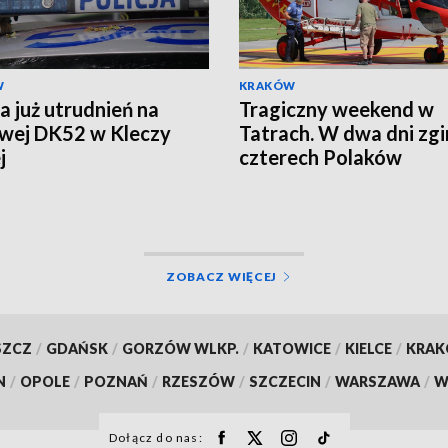
W
KRAKÓW
a już utrudnień na
Tragiczny weekend w
iwej DK52 w Kleczy
Tatrach. W dwa dni zgi
j
czterech Polaków
ZOBACZ WIĘCEJ
SZCZ
/
GDAŃSK
/
GORZÓW WLKP.
/
KATOWICE
/
KIELCE
/
KRA
N
/
OPOLE
/
POZNAŃ
/
RZESZÓW
/
SZCZECIN
/
WARSZAWA
/
W
Dołącz do nas: