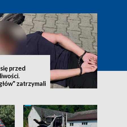
się przed
iwości.
głów" zatrzymali
latka