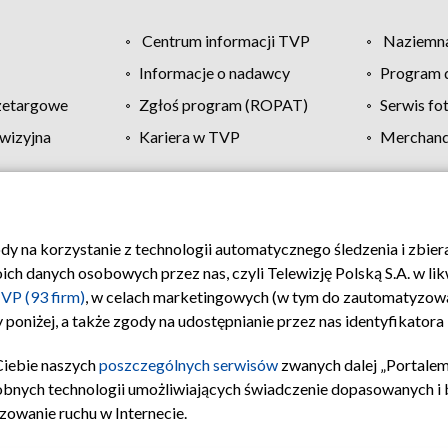
Centrum informacji TVP
Naziemna
Informacje o nadawcy
Program d
zetargowe
Zgłoś program (ROPAT)
Serwis fo
wizyjna
Kariera w TVP
Merchandi
Polityka prywatności
Moje zgody
Pomoc
Biuro re
ody na korzystanie z technologii automatycznego śledzenia i zbie
 danych osobowych przez nas, czyli Telewizję Polską S.A. w likw
VP (93 firm)
, w celach marketingowych (w tym do zautomatyzow
 poniżej, a także zgody na udostępnianie przez nas identyfikator
Ciebie naszych
poszczególnych serwisów
zwanych dalej „Portalem
obnych technologii umożliwiających świadczenie dopasowanych i be
zowanie ruchu w Internecie.