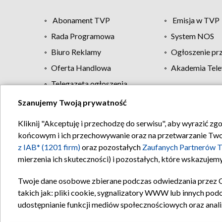
Abonament TVP
Emisja w TVP
Rada Programowa
System NOS
Biuro Reklamy
Ogłoszenie pr
Oferta Handlowa
Akademia Tele
Telegazeta ogłoszenia
Szanujemy Twoją prywatność
Regulamin TVP
Kliknij "Akceptuję i przechodzę do serwisu", aby wyrazić zg
końcowym i ich przechowywanie oraz na przetwarzanie Twoich
z IAB* (1201 firm)
oraz pozostałych
Zaufanych Partnerów T
mierzenia ich skuteczności) i pozostałych, które wskazujemy
Twoje dane osobowe zbierane podczas odwiedzania przez 
takich jak: pliki cookie, sygnalizatory WWW lub innych pod
udostępnianie funkcji mediów społecznościowych oraz anali