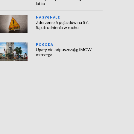
latka
NA SYGNALE
Zderzenie 5 pojazdów na S7.
Są utrudnienia w ruchu
POGODA
Upały nie odpuszczają; IMGW
ostrzega