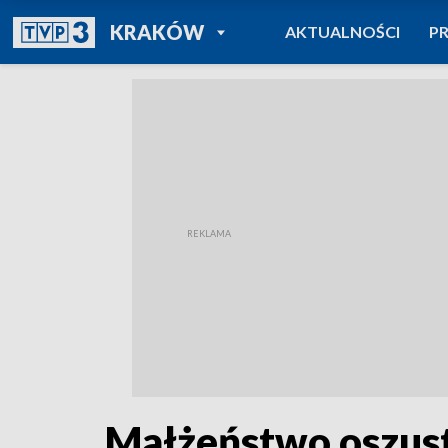
POWRÓT DO
KRAKÓW
AKTUALNOŚCI
P
TVP REGIONY
Małżeństwo oszust