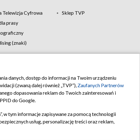
 Telewizja Cyfrowa
Sklep TVP
la prasy
tograficzny
sing (znaki)
klamy
Kontakt
rania danych, dostęp do informacji na Twoim urządzeniu
idacji (zwaną dalej również „TVP”),
Zaufanych Partnerów
anego dopasowania reklam do Twoich zainteresowań i
a PPID do Google.
”, w tym informacje zapisywane za pomocą technologii
zpiecznych usług, personalizację treści oraz reklam,