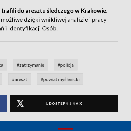
a
trafili do aresztu śledczego w Krakowie
.
 możliwe dzięki wnikliwej analizie i pracy
 i Identyfikacji Osób.
ka
#zatrzymanie
#policja
#areszt
#powiat myślenicki
UDOSTĘPNIJ NA X