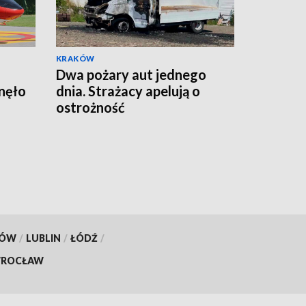
KRAKÓW
Dwa pożary aut jednego
nęło
dnia. Strażacy apelują o
ostrożność
KÓW
/
LUBLIN
/
ŁÓDŹ
/
ROCŁAW