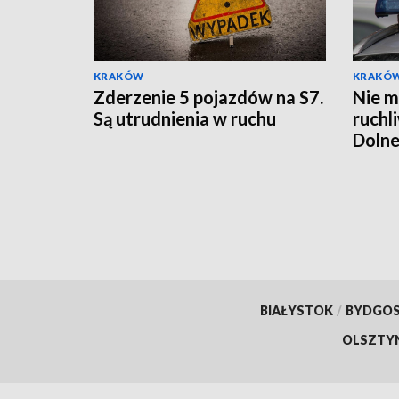
KRAKÓW
KRAKÓ
Zderzenie 5 pojazdów na S7.
Nie m
Są utrudnienia w ruchu
ruchl
Dolne
BIAŁYSTOK
/
BYDGO
OLSZTY