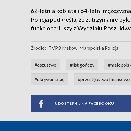
62-letnia kobieta i 64-letni mężczyzn
Policja podkreśla, że zatrzymanie było
funkcjonariuszy z Wydziału Poszukiwań
Źródło:
TVP3 Kraków, Małopolska Policja
#oszustwo
#list gończy
#małopols
#ukrywanie się
#przestępstwo finansowe
UDOSTĘPNIJ NA FACEBOOKU