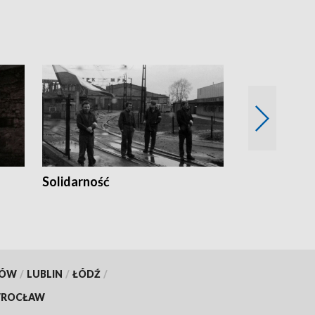
Solidarność
Trudne lata
KÓW
/
LUBLIN
/
ŁÓDŹ
/
ROCŁAW