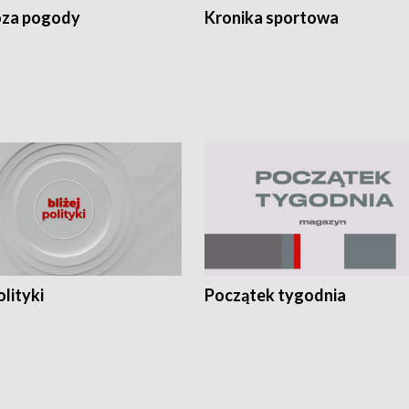
za pogody
Kronika sportowa
olityki
Początek tygodnia