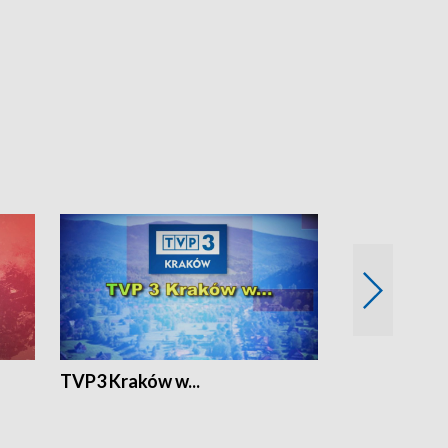
TVP3 Kraków w...
Ślizg