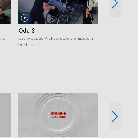
Odc. 3
Odc. 2
wne
Czy wiesz, że Kraków staje się miastem
Czy wiesz, że Kr
bez barier?
poprawia jakość 