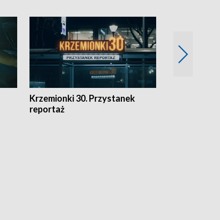
Krzemionki 30. Przystanek
Kraków - jak
reportaż