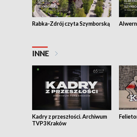
Rabka-Zdrój czyta Szymborską
Alwern
INNE
Kadry z przeszłości. Archiwum
Feliet
TVP3 Kraków