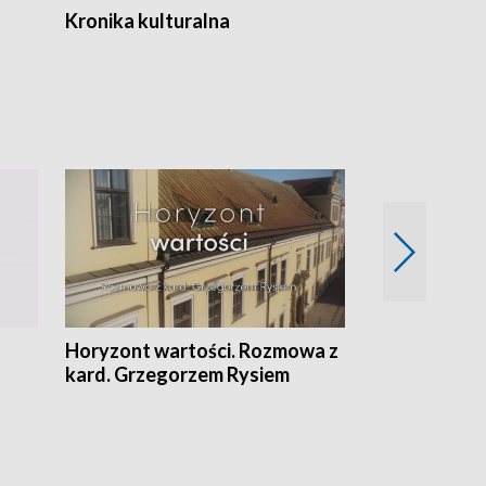
Kronika kulturalna
Kronika Tydz
Horyzont wartości. Rozmowa z
Kulturalnie 
kard. Grzegorzem Rysiem