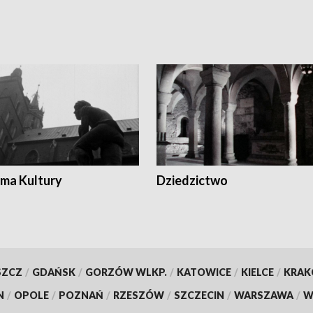
ma Kultury
Dziedzictwo
SZCZ
/
GDAŃSK
/
GORZÓW WLKP.
/
KATOWICE
/
KIELCE
/
KRA
N
/
OPOLE
/
POZNAŃ
/
RZESZÓW
/
SZCZECIN
/
WARSZAWA
/
W