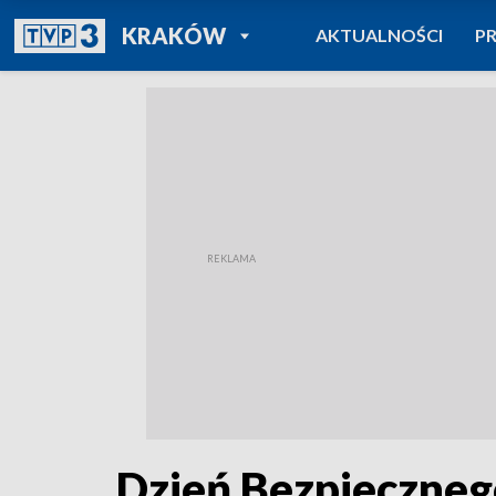
POWRÓT DO
KRAKÓW
AKTUALNOŚCI
P
TVP REGIONY
Dzień Bezpiecznego