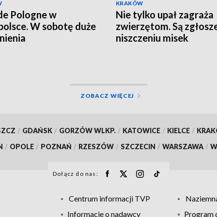
W
KRAKÓW
de Pologne w
Nie tylko upał zagraża
olsce. W sobotę duże
zwierzętom. Są zgłosze
nienia
niszczeniu misek
ZOBACZ WIĘCEJ
SZCZ
/
GDAŃSK
/
GORZÓW WLKP.
/
KATOWICE
/
KIELCE
/
KRA
N
/
OPOLE
/
POZNAŃ
/
RZESZÓW
/
SZCZECIN
/
WARSZAWA
/
W
Dołącz do nas:
Centrum informacji TVP
Naziemna
Informacje o nadawcy
Program d