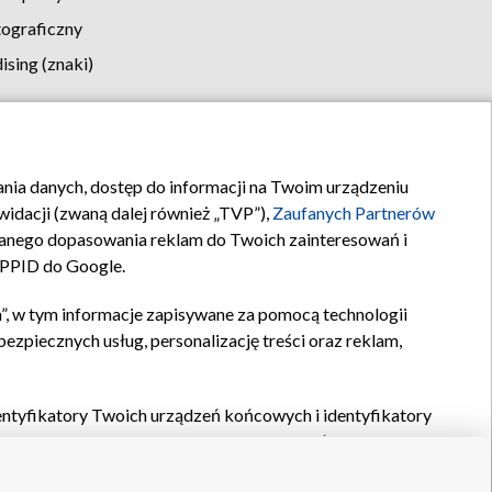
tograficzny
sing (znaki)
klamy
Kontakt
rania danych, dostęp do informacji na Twoim urządzeniu
idacji (zwaną dalej również „TVP”),
Zaufanych Partnerów
anego dopasowania reklam do Twoich zainteresowań i
a PPID do Google.
”, w tym informacje zapisywane za pomocą technologii
zpiecznych usług, personalizację treści oraz reklam,
identyfikatory Twoich urządzeń końcowych i identyfikatory
P,
Zaufanych Partnerów z IAB
oraz pozostałych
Zaufanych
 wyboru podstawowych reklam, wyboru spersonalizowanych