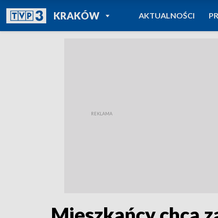
POWRÓT DO
KRAKÓW
AKTUALNOŚCI
P
TVP REGIONY
Mieszkańcy chcą z