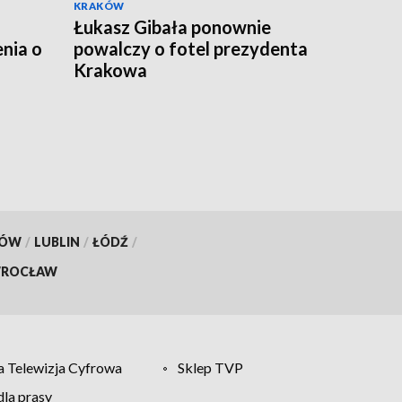
KRAKÓW
Łukasz Gibała ponownie
nia o
powalczy o fotel prezydenta
Krakowa
KÓW
/
LUBLIN
/
ŁÓDŹ
/
ROCŁAW
 Telewizja Cyfrowa
Sklep TVP
la prasy