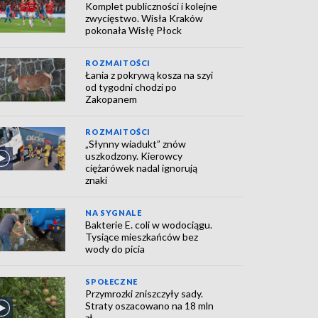
Komplet publiczności i kolejne
zwycięstwo. Wisła Kraków
pokonała Wisłę Płock
ROZMAITOŚCI
Łania z pokrywą kosza na szyi
od tygodni chodzi po
Zakopanem
ROZMAITOŚCI
„Słynny wiadukt” znów
uszkodzony. Kierowcy
ciężarówek nadal ignorują
znaki
NA SYGNALE
Bakterie E. coli w wodociągu.
Tysiące mieszkańców bez
wody do picia
SPOŁECZNE
Przymrozki zniszczyły sady.
Straty oszacowano na 18 mln
zł