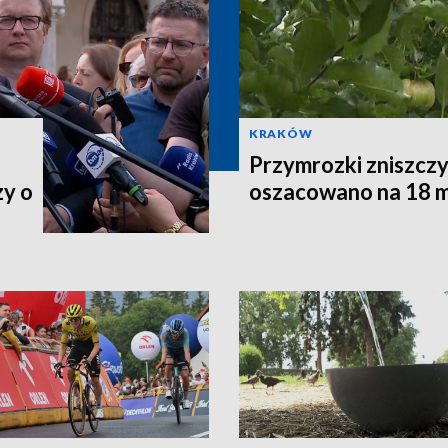
KRAKÓW
Przymrozki zniszczy
zy o
oszacowano na 18 m