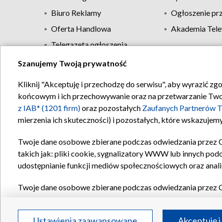
Biuro Reklamy
Ogłoszenie pr
Oferta Handlowa
Akademia Tele
Telegazeta ogłoszenia
Szanujemy Twoją prywatność
Regulamin TVP
Kliknij "Akceptuję i przechodzę do serwisu", aby wyrazić zg
końcowym i ich przechowywanie oraz na przetwarzanie Twoich
z IAB* (1201 firm)
oraz pozostałych
Zaufanych Partnerów T
mierzenia ich skuteczności) i pozostałych, które wskazujemy
Twoje dane osobowe zbierane podczas odwiedzania przez 
takich jak: pliki cookie, sygnalizatory WWW lub innych pod
udostępnianie funkcji mediów społecznościowych oraz anali
Twoje dane osobowe zbierane podczas odwiedzania przez 
plików cookie, informacje o Twoich wyszukiwaniach w serwi
Partnerów TVP
dla realizacji następujących celów i funkc
Ustawienia zaawansowane
Akceptuję i