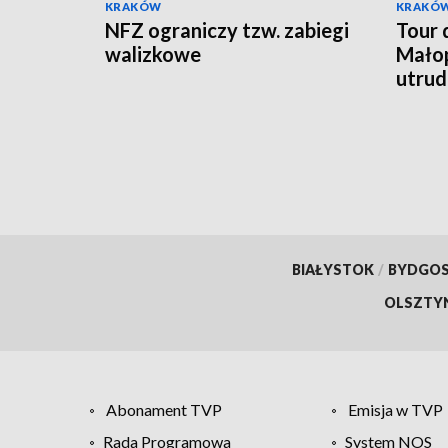
KRAKÓW
KRAKÓ
NFZ ograniczy tzw. zabiegi
Tour 
walizkowe
Małop
utrud
BIAŁYSTOK
/
BYDGO
OLSZTY
Abonament TVP
Emisja w TVP
Rada Programowa
System NOS