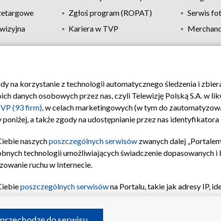
zetargowe
Zgłoś program (ROPAT)
Serwis fo
wizyjna
Kariera w TVP
Merchandi
Polityka prywatności
Moje zgody
Pomoc
Biuro re
ody na korzystanie z technologii automatycznego śledzenia i zbie
 danych osobowych przez nas, czyli Telewizję Polską S.A. w likw
VP (93 firm)
, w celach marketingowych (w tym do zautomatyzow
 poniżej, a także zgody na udostępnianie przez nas identyfikator
Ciebie naszych
poszczególnych serwisów
zwanych dalej „Portalem
obnych technologii umożliwiających świadczenie dopasowanych i be
zowanie ruchu w Internecie.
Ciebie
poszczególnych serwisów
na Portalu, takie jak adresy IP, 
sach Portalu czy historia odwiedzin będą przetwarzane przez TV
ji: przechowywania informacji na urządzeniu lub dostęp do nich,
©2026 Telewizja Polska S.A. w likwidacji
 przechodzę do serwisu