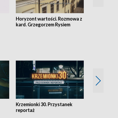
Horyzont wartości. Rozmowa z
Kulturalnie 
kard. Grzegorzem Rysiem
Krzemionki 30. Przystanek
Kraków - jak
reportaż