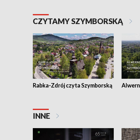
CZYTAMY SZYMBORSKĄ
Rabka-Zdrój czyta Szymborską
Alwern
INNE