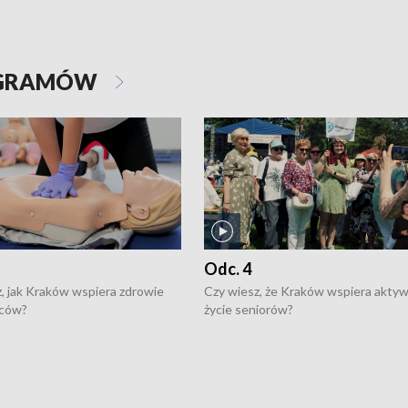
OGRAMÓW
Odc. 4
, jak Kraków wspiera zdrowie
Czy wiesz, że Kraków wspiera akty
ców?
życie seniorów?