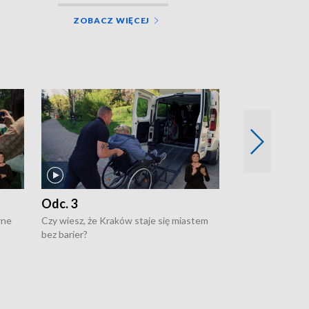
ZOBACZ WIĘCEJ
Odc. 3
Odc. 2
wne
Czy wiesz, że Kraków staje się miastem
Czy wiesz, że Kr
bez barier?
poprawia jakość 