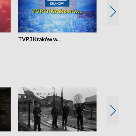
TVP3 Kraków w...
Ślizg