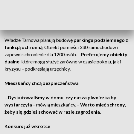
użyteczności publicznej, jak szkoły,
brakuje miejsc
schronienia
.
Nowoczesne schrony z funkcją cywilną
Władze Tarnowa planują budowę
parkingu podziemnego z
funkcją ochronną
. Obiekt pomieści 330 samochodów i
zapewni schronienie dla 1200 osób. –
Preferujemy obiekty
dualne
, które mogą służyć zarówno w czasie pokoju, jak i
kryzysu – podkreślają urzędnicy.
Mieszkańcy chcą bezpieczeństwa
–
Dyskutowaliśmy w domu, czy nasza piwniczka by
wystarczyła
– mówią mieszkańcy. –
Warto mieć schrony,
żeby się gdzieś schować w razie zagrożenia
.
Konkurs już wkrótce