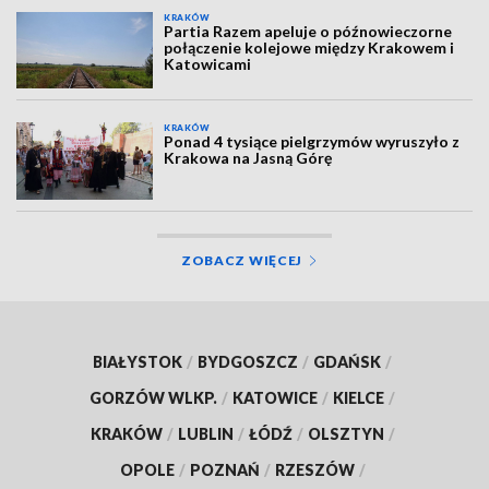
KRAKÓW
Partia Razem apeluje o późnowieczorne
połączenie kolejowe między Krakowem i
Katowicami
KRAKÓW
Ponad 4 tysiące pielgrzymów wyruszyło z
Krakowa na Jasną Górę
ZOBACZ WIĘCEJ
BIAŁYSTOK
/
BYDGOSZCZ
/
GDAŃSK
/
GORZÓW WLKP.
/
KATOWICE
/
KIELCE
/
KRAKÓW
/
LUBLIN
/
ŁÓDŹ
/
OLSZTYN
/
OPOLE
/
POZNAŃ
/
RZESZÓW
/