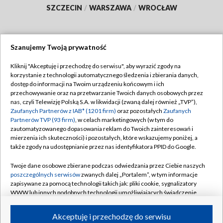
SZCZECIN
/
WARSZAWA
/
WROCŁAW
Szanujemy Twoją prywatność
Dołącz do nas:
Kliknij "Akceptuję i przechodzę do serwisu", aby wyrazić zgody na
korzystanie z technologii automatycznego śledzenia i zbierania danych,
TVP
dostęp do informacji na Twoim urządzeniu końcowym i ich
Abonament TVP
przechowywanie oraz na przetwarzanie Twoich danych osobowych przez
Regulamin TVP
nas, czyli Telewizję Polską S.A. w likwidacji (zwaną dalej również „TVP”),
Emisja w TVP
Polityka prywatności
Zaufanych Partnerów z IAB* (1201 firm)
oraz pozostałych
Zaufanych
Partnerów TVP (93 firm)
, w celach marketingowych (w tym do
Centrum informacji TVP
Moje zgody
zautomatyzowanego dopasowania reklam do Twoich zainteresowań i
mierzenia ich skuteczności) i pozostałych, które wskazujemy poniżej, a
Naziemna Telewizja Cyfrowa
Pomoc
także zgody na udostępnianie przez nas identyfikatora PPID do Google.
Sklep TVP
Biuro reklamy
Twoje dane osobowe zbierane podczas odwiedzania przez Ciebie naszych
Rada Programowa
Kontakt
poszczególnych serwisów
zwanych dalej „Portalem”, w tym informacje
zapisywane za pomocą technologii takich jak: pliki cookie, sygnalizatory
System NOS
WWW lub innych podobnych technologii umożliwiających świadczenie
dopasowanych i bezpiecznych usług, personalizację treści oraz reklam,
Informacje o nadawcy
Kanały
udostępnianie funkcji mediów społecznościowych oraz analizowanie
Akceptuję i przechodzę do serwisu
ruchu w Internecie.
Program dla prasy