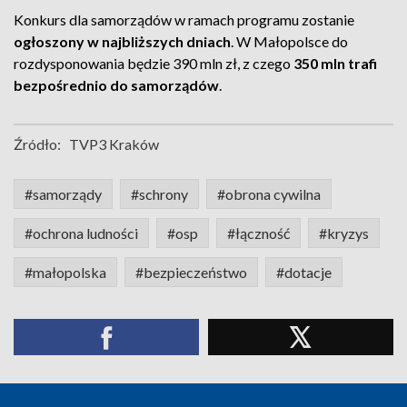
Konkurs dla samorządów w ramach programu zostanie
ogłoszony w najbliższych dniach
. W Małopolsce do
rozdysponowania będzie 390 mln zł, z czego
350 mln trafi
bezpośrednio do samorządów
.
Źródło:
TVP3 Kraków
#samorządy
#schrony
#obrona cywilna
#ochrona ludności
#osp
#łączność
#kryzys
#małopolska
#bezpieczeństwo
#dotacje