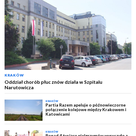
KRAKÓW
Oddział chorób płuc znów działa w Szpitalu
Narutowicza
KRAKÓW
Partia Razem apeluje o późnowieczorne
połączenie kolejowe między Krakowem i
Katowicami
KRAKÓW
Ponad 4 tysiące pielgrzymów wyruszyło z