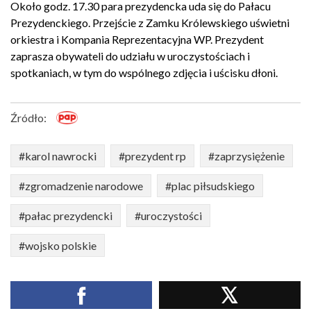
Około godz. 17.30 para prezydencka uda się do Pałacu
Prezydenckiego. Przejście z Zamku Królewskiego uświetni
orkiestra i Kompania Reprezentacyjna WP. Prezydent
zaprasza obywateli do udziału w uroczystościach i
spotkaniach, w tym do wspólnego zdjęcia i uścisku dłoni.
Źródło:
#karol nawrocki
#prezydent rp
#zaprzysiężenie
#zgromadzenie narodowe
#plac piłsudskiego
#pałac prezydencki
#uroczystości
#wojsko polskie