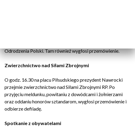
celebrowaną przez prymasa Polski abp. Wojciecha Polaka.
Homilię wygłosił abp Adrian Galbas.
Symboliczne przejęcie odznaczeń
Na Zamku Królewskim Karol Nawrocki przejmie
zwierzchnictwo nad Orderem Orła Białego i Orderem
Odrodzenia Polski. Tam również wygłosi przemówienie.
Zwierzchnictwo nad Siłami Zbrojnymi
O godz. 16.30 na placu Piłsudskiego prezydent Nawrocki
przejmie zwierzchnictwo nad Siłami Zbrojnymi RP. Po
przyjęciu meldunku, powitaniu z dowódcami i żołnierzami
oraz oddaniu honorów sztandarom, wygłosi przemówienie i
odbierze defiladę.
Spotkanie z obywatelami