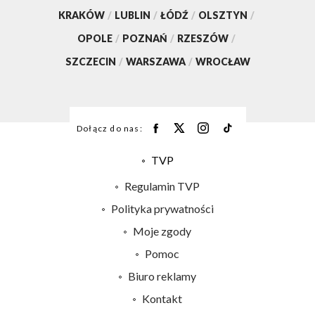
KRAKÓW
/
LUBLIN
/
ŁÓDŹ
/
OLSZTYN
/
OPOLE
/
POZNAŃ
/
RZESZÓW
/
SZCZECIN
/
WARSZAWA
/
WROCŁAW
Dołącz do nas:
TVP
Abonament TVP
Regulamin TVP
Emisja w TVP
Polityka prywatności
Centrum informacji TVP
Moje zgody
Naziemna Telewizja Cyfrowa
Pomoc
Sklep TVP
Biuro reklamy
Rada Programowa
Kontakt