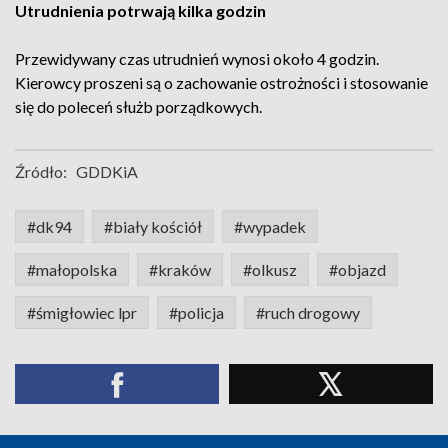
Utrudnienia potrwają kilka godzin
Przewidywany czas utrudnień wynosi około 4 godzin.
Kierowcy proszeni są o zachowanie ostrożności i stosowanie
się do poleceń służb porządkowych.
Źródło:
GDDKiA
#dk94
#biały kościół
#wypadek
#małopolska
#kraków
#olkusz
#objazd
#śmigłowiec lpr
#policja
#ruch drogowy