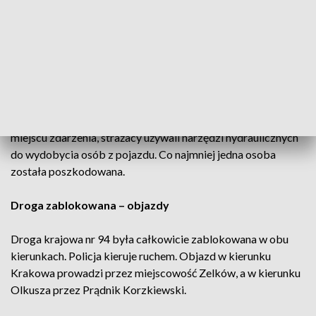
Kościół (woj. małopolskie) doszło do czołowego zderzenia
dwóch pojazdów - osobowego z ciężarowym. Zdarzenie
miało miejsce na łuku drogi, na odcinku Kraków – Olkusz.
Śmigłowiec ratunkowy na miejscu
Na miejsce wezwano śmigłowiec Lotniczego Pogotowia
Ratunkowego. Służby ratunkowe prowadzą działania na
miejscu zdarzenia, strażacy używali narzędzi hydraulicznych
do wydobycia osób z pojazdu. Co najmniej jedna osoba
została poszkodowana.
Droga zablokowana – objazdy
Droga krajowa nr 94 była całkowicie zablokowana w obu
kierunkach. Policja kieruje ruchem. Objazd w kierunku
Krakowa prowadzi przez miejscowość Zelków, a w kierunku
Olkusza przez Prądnik Korzkiewski.