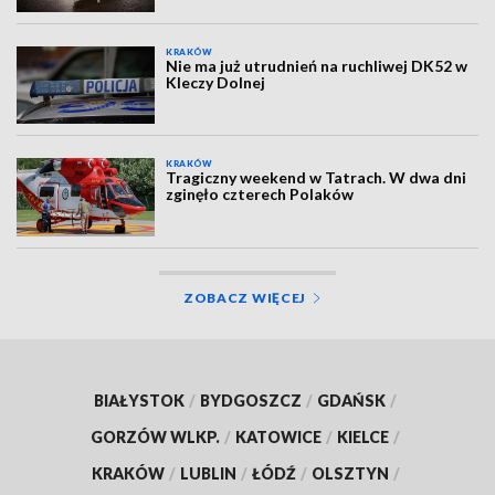
KRAKÓW
Nie ma już utrudnień na ruchliwej DK52 w
Kleczy Dolnej
KRAKÓW
Tragiczny weekend w Tatrach. W dwa dni
zginęło czterech Polaków
ZOBACZ WIĘCEJ
BIAŁYSTOK
/
BYDGOSZCZ
/
GDAŃSK
/
GORZÓW WLKP.
/
KATOWICE
/
KIELCE
/
KRAKÓW
/
LUBLIN
/
ŁÓDŹ
/
OLSZTYN
/