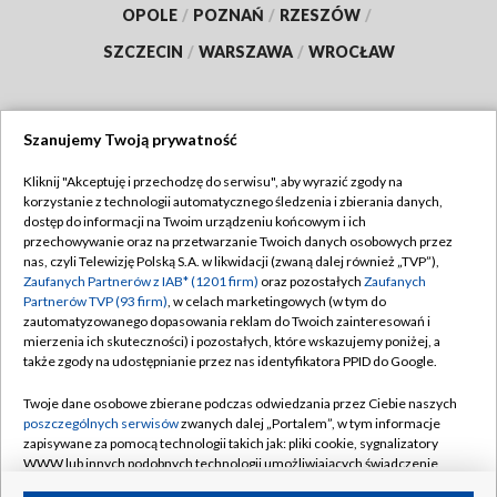
OPOLE
/
POZNAŃ
/
RZESZÓW
/
SZCZECIN
/
WARSZAWA
/
WROCŁAW
Szanujemy Twoją prywatność
Dołącz do nas:
Kliknij "Akceptuję i przechodzę do serwisu", aby wyrazić zgody na
korzystanie z technologii automatycznego śledzenia i zbierania danych,
TVP
dostęp do informacji na Twoim urządzeniu końcowym i ich
Abonament TVP
przechowywanie oraz na przetwarzanie Twoich danych osobowych przez
Regulamin TVP
nas, czyli Telewizję Polską S.A. w likwidacji (zwaną dalej również „TVP”),
Emisja w TVP
Polityka prywatności
Zaufanych Partnerów z IAB* (1201 firm)
oraz pozostałych
Zaufanych
Partnerów TVP (93 firm)
, w celach marketingowych (w tym do
Centrum informacji TVP
Moje zgody
zautomatyzowanego dopasowania reklam do Twoich zainteresowań i
mierzenia ich skuteczności) i pozostałych, które wskazujemy poniżej, a
Naziemna Telewizja Cyfrowa
Pomoc
także zgody na udostępnianie przez nas identyfikatora PPID do Google.
Sklep TVP
Biuro reklamy
Twoje dane osobowe zbierane podczas odwiedzania przez Ciebie naszych
Rada Programowa
Kontakt
poszczególnych serwisów
zwanych dalej „Portalem”, w tym informacje
zapisywane za pomocą technologii takich jak: pliki cookie, sygnalizatory
System NOS
WWW lub innych podobnych technologii umożliwiających świadczenie
dopasowanych i bezpiecznych usług, personalizację treści oraz reklam,
Informacje o nadawcy
Kanały