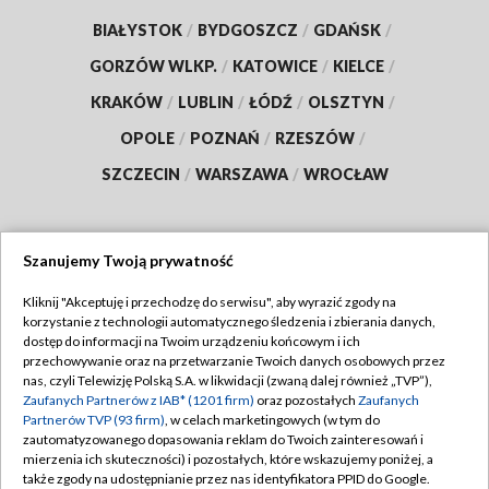
BIAŁYSTOK
/
BYDGOSZCZ
/
GDAŃSK
/
GORZÓW WLKP.
/
KATOWICE
/
KIELCE
/
KRAKÓW
/
LUBLIN
/
ŁÓDŹ
/
OLSZTYN
/
OPOLE
/
POZNAŃ
/
RZESZÓW
/
SZCZECIN
/
WARSZAWA
/
WROCŁAW
Szanujemy Twoją prywatność
Dołącz do nas:
Kliknij "Akceptuję i przechodzę do serwisu", aby wyrazić zgody na
korzystanie z technologii automatycznego śledzenia i zbierania danych,
TVP
dostęp do informacji na Twoim urządzeniu końcowym i ich
Abonament TVP
przechowywanie oraz na przetwarzanie Twoich danych osobowych przez
Regulamin TVP
nas, czyli Telewizję Polską S.A. w likwidacji (zwaną dalej również „TVP”),
Emisja w TVP
Zaufanych Partnerów z IAB* (1201 firm)
oraz pozostałych
Zaufanych
Polityka prywatności
Partnerów TVP (93 firm)
, w celach marketingowych (w tym do
Centrum informacji TVP
Moje zgody
zautomatyzowanego dopasowania reklam do Twoich zainteresowań i
mierzenia ich skuteczności) i pozostałych, które wskazujemy poniżej, a
Naziemna Telewizja Cyfrowa
Pomoc
także zgody na udostępnianie przez nas identyfikatora PPID do Google.