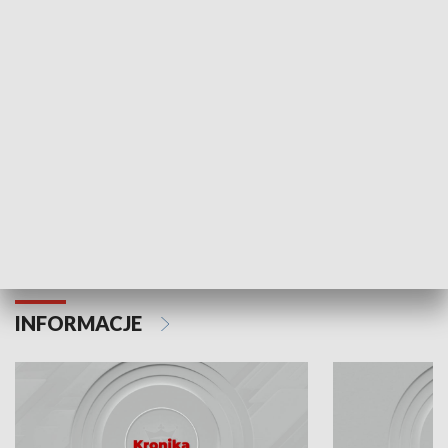
Odc. 6
Odc. 5
Czy wiesz, że Kraków inwestuje w edukację i
Czy wiesz, jak Kr
rozwój młodych?
mieszkańców?
INFORMACJE