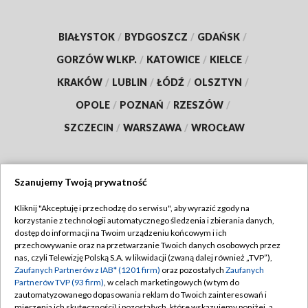
BIAŁYSTOK
/
BYDGOSZCZ
/
GDAŃSK
/
GORZÓW WLKP.
/
KATOWICE
/
KIELCE
/
KRAKÓW
/
LUBLIN
/
ŁÓDŹ
/
OLSZTYN
/
OPOLE
/
POZNAŃ
/
RZESZÓW
/
SZCZECIN
/
WARSZAWA
/
WROCŁAW
Szanujemy Twoją prywatność
Dołącz do nas:
Kliknij "Akceptuję i przechodzę do serwisu", aby wyrazić zgody na
korzystanie z technologii automatycznego śledzenia i zbierania danych,
TVP
dostęp do informacji na Twoim urządzeniu końcowym i ich
Abonament TVP
przechowywanie oraz na przetwarzanie Twoich danych osobowych przez
Regulamin TVP
nas, czyli Telewizję Polską S.A. w likwidacji (zwaną dalej również „TVP”),
Emisja w TVP
Zaufanych Partnerów z IAB* (1201 firm)
oraz pozostałych
Zaufanych
Polityka prywatności
Partnerów TVP (93 firm)
, w celach marketingowych (w tym do
Centrum informacji TVP
Moje zgody
zautomatyzowanego dopasowania reklam do Twoich zainteresowań i
mierzenia ich skuteczności) i pozostałych, które wskazujemy poniżej, a