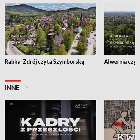
Rabka-Zdrój czyta Szymborską
Alwernia czy
INNE