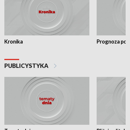
Kronika
Prognoza po
PUBLICYSTYKA