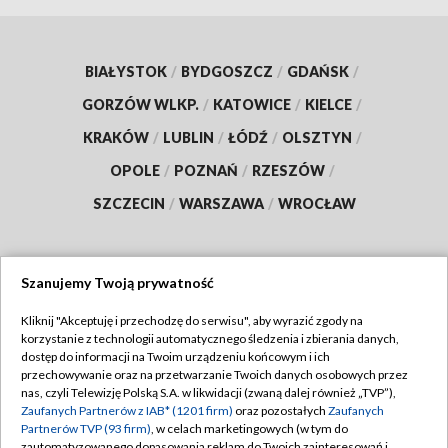
BIAŁYSTOK
/
BYDGOSZCZ
/
GDAŃSK
/
GORZÓW WLKP.
/
KATOWICE
/
KIELCE
/
KRAKÓW
/
LUBLIN
/
ŁÓDŹ
/
OLSZTYN
/
OPOLE
/
POZNAŃ
/
RZESZÓW
/
SZCZECIN
/
WARSZAWA
/
WROCŁAW
Szanujemy Twoją prywatność
Dołącz do nas:
Kliknij "Akceptuję i przechodzę do serwisu", aby wyrazić zgody na
korzystanie z technologii automatycznego śledzenia i zbierania danych,
TVP
dostęp do informacji na Twoim urządzeniu końcowym i ich
Abonament TVP
przechowywanie oraz na przetwarzanie Twoich danych osobowych przez
Regulamin TVP
nas, czyli Telewizję Polską S.A. w likwidacji (zwaną dalej również „TVP”),
Emisja w TVP
Zaufanych Partnerów z IAB* (1201 firm)
oraz pozostałych
Zaufanych
Polityka prywatności
Partnerów TVP (93 firm)
, w celach marketingowych (w tym do
Centrum informacji TVP
Moje zgody
zautomatyzowanego dopasowania reklam do Twoich zainteresowań i