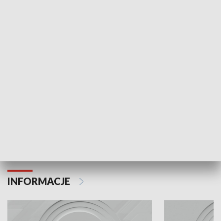
Odc. 6
Odc. 5
Czy wiesz, że Kraków inwestuje w edukację i
Czy wiesz, jak Kr
rozwój młodych?
mieszkańców?
INFORMACJE