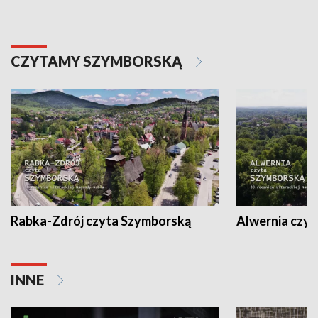
CZYTAMY SZYMBORSKĄ
Rabka-Zdrój czyta Szymborską
Alwernia czy
INNE