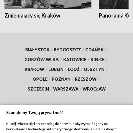
Zmieniający się Kraków
Panorama Kul
BIAŁYSTOK
/
BYDGOSZCZ
/
GDAŃSK
/
GORZÓW WLKP.
/
KATOWICE
/
KIELCE
/
KRAKÓW
/
LUBLIN
/
ŁÓDŹ
/
OLSZTYN
/
OPOLE
/
POZNAŃ
/
RZESZÓW
/
SZCZECIN
/
WARSZAWA
/
WROCŁAW
Szanujemy Twoją prywatność
Dołącz do nas:
Kliknij "Akceptuję i przechodzę do serwisu", aby wyrazić zgody na
korzystanie z technologii automatycznego śledzenia i zbierania danych,
TVP