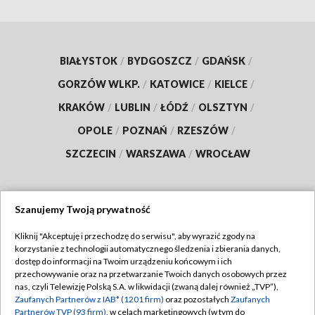
BIAŁYSTOK
/
BYDGOSZCZ
/
GDAŃSK
/
GORZÓW WLKP.
/
KATOWICE
/
KIELCE
/
KRAKÓW
/
LUBLIN
/
ŁÓDŹ
/
OLSZTYN
/
OPOLE
/
POZNAŃ
/
RZESZÓW
/
SZCZECIN
/
WARSZAWA
/
WROCŁAW
Szanujemy Twoją prywatność
Dołącz do nas:
Kliknij "Akceptuję i przechodzę do serwisu", aby wyrazić zgody na
korzystanie z technologii automatycznego śledzenia i zbierania danych,
TVP
dostęp do informacji na Twoim urządzeniu końcowym i ich
Abonament TVP
przechowywanie oraz na przetwarzanie Twoich danych osobowych przez
Regulamin TVP
nas, czyli Telewizję Polską S.A. w likwidacji (zwaną dalej również „TVP”),
Emisja w TVP
Polityka prywatności
Zaufanych Partnerów z IAB* (1201 firm)
oraz pozostałych
Zaufanych
Partnerów TVP (93 firm)
, w celach marketingowych (w tym do