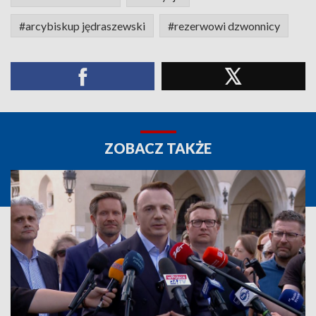
#arcybiskup jędraszewski
#rezerwowi dzwonnicy
ZOBACZ TAKŻE