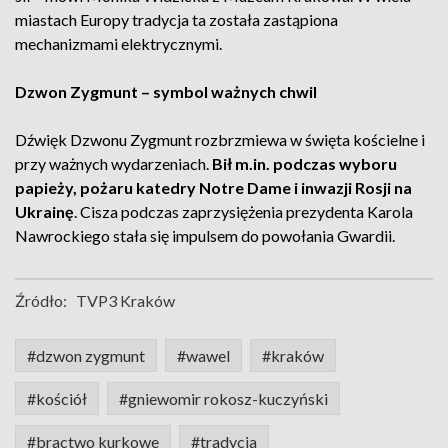
miastach Europy tradycja ta została zastąpiona
mechanizmami elektrycznymi.
Dzwon Zygmunt – symbol ważnych chwil
Dźwięk Dzwonu Zygmunt rozbrzmiewa w święta kościelne i
przy ważnych wydarzeniach.
Bił m.in. podczas wyboru
papieży, pożaru katedry Notre Dame i inwazji Rosji na
Ukrainę
. Cisza podczas zaprzysiężenia prezydenta Karola
Nawrockiego stała się impulsem do powołania Gwardii.
Źródło:
TVP3 Kraków
#dzwon zygmunt
#wawel
#kraków
#kościół
#gniewomir rokosz-kuczyński
#bractwo kurkowe
#tradycja