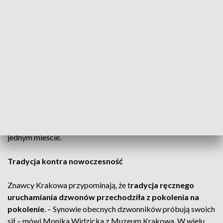
miesięcznie na rzecz Katedry Wawelskiej. Rokosz-Kuczyński
tłumaczy, że to jedynie inwentaryzacja osób chętnych do
pomocy, a nie działanie wymagające zgody.
Podział w środowisku Bractwa Kurkowego
Oficjalne Towarzystwo Strzeleckie Bractwo Kurkowe
odcięło się od inicjatywy
, nazywając ją działaniem
wrogiego ugrupowania. Przypomniano, że Rokosz-Kuczyński
został usunięty z krakowskiego Bractwa. On sam
odpowiada, że bractw kurkowych może być wiele – także w
jednym mieście.
Tradycja kontra nowoczesność
Znawcy Krakowa przypominają, że t
radycja ręcznego
uruchamiania dzwonów przechodziła z pokolenia na
pokolenie
. – Synowie obecnych dzwonników próbują swoich
sił – mówi Monika Widzicka z Muzeum Krakowa. W wielu