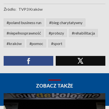
Źródło:
TVP3 Kraków
#poland business run
#bieg charytatywny
#niepełnosprawność
#protezy
#rehabilitacja
#kraków
#pomoc
#sport
ZOBACZ TAKŻE