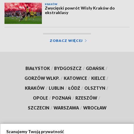
KRAKÓW
Zwycięski powrót Wisły Kraków do
ekstraklasy
ZOBACZ WIĘCEJ
BIAŁYSTOK
/
BYDGOSZCZ
/
GDAŃSK
/
GORZÓW WLKP.
/
KATOWICE
/
KIELCE
/
KRAKÓW
/
LUBLIN
/
ŁÓDŹ
/
OLSZTYN
/
OPOLE
/
POZNAŃ
/
RZESZÓW
/
SZCZECIN
/
WARSZAWA
/
WROCŁAW
Szanujemy Twoją prywatność