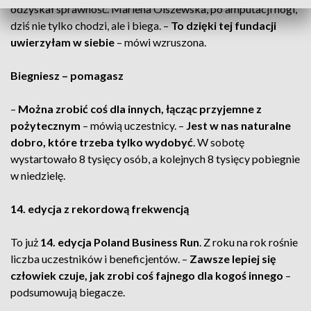
odzyskał sprawność. Marlena Olszewska, po amputacji nogi,
dziś nie tylko chodzi, ale i biega. –
To dzięki tej fundacji
uwierzyłam w siebie
– mówi wzruszona.
Biegniesz – pomagasz
–
Można zrobić coś dla innych, łącząc przyjemne z
pożytecznym
– mówią uczestnicy. –
Jest w nas naturalne
dobro, które trzeba tylko wydobyć
. W sobotę
wystartowało 8 tysięcy osób, a kolejnych 8 tysięcy pobiegnie
w niedzielę.
14. edycja z rekordową frekwencją
To już
14. edycja Poland Business Run
. Z roku na rok rośnie
liczba uczestników i beneficjentów. –
Zawsze lepiej się
człowiek czuje, jak zrobi coś fajnego dla kogoś innego
–
podsumowują biegacze.