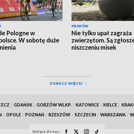
W
KRAKÓW
de Pologne w
Nie tylko upał zagraża
olsce. W sobotę duże
zwierzętom. Są zgłosze
nienia
niszczeniu misek
ZOBACZ WIĘCEJ
SZCZ
/
GDAŃSK
/
GORZÓW WLKP.
/
KATOWICE
/
KIELCE
/
KRA
N
/
OPOLE
/
POZNAŃ
/
RZESZÓW
/
SZCZECIN
/
WARSZAWA
/
W
Dołącz do nas: