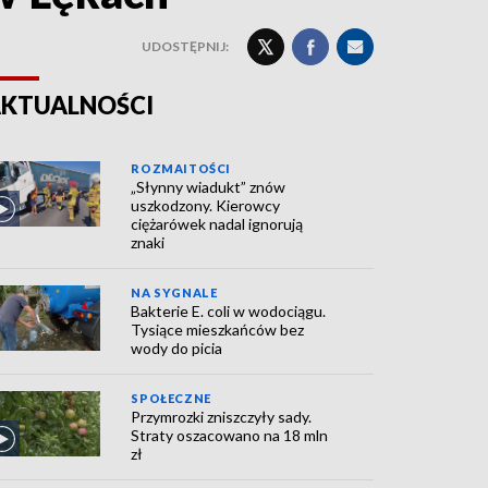
UDOSTĘPNIJ:
KTUALNOŚCI
ROZMAITOŚCI
„Słynny wiadukt” znów
uszkodzony. Kierowcy
ciężarówek nadal ignorują
znaki
NA SYGNALE
Bakterie E. coli w wodociągu.
Tysiące mieszkańców bez
wody do picia
SPOŁECZNE
Przymrozki zniszczyły sady.
Straty oszacowano na 18 mln
zł