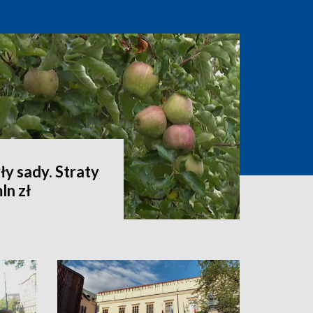
ły sady. Straty
ln zł