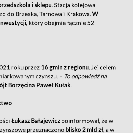
przedszkola i sklepu
. Stacja kolejowa
zd do Brzeska, Tarnowa i Krakowa.
W
inwestycji
, który obejmie łącznie 52
2021 roku przez
16 gmin z regionu
. Jej celem
miarkowanym czynszu. –
To odpowiedź na
ójt Borzęcina Paweł Kułak
.
ictwo
ości
Łukasz Bałajewicz
poinformował, że w
czynszowe przeznaczono
blisko 2 mld zł
, a w