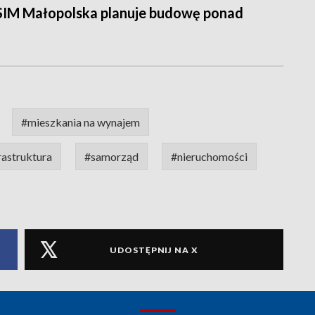
SIM Małopolska planuje budowę ponad
#mieszkania na wynajem
rastruktura
#samorząd
#nieruchomości
UDOSTĘPNIJ NA X