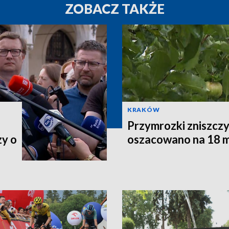
ZOBACZ TAKŻE
KRAKÓW
Przymrozki zniszczy
zy o
oszacowano na 18 m