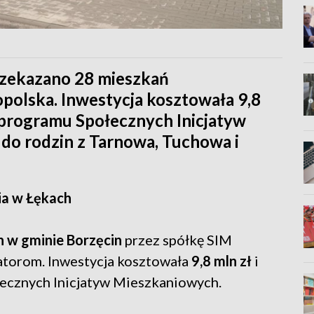
rzekazano 28 mieszkań
olska. Inwestycja kosztowała 9,8
o programu Społecznych Inicjatyw
 do rodzin z Tarnowa, Tuchowa i
ia w Łękach
 w gminie Borzęcin
przez spółkę SIM
atorom. Inwestycja kosztowała
9,8 mln zł
i
łecznych Inicjatyw Mieszkaniowych.