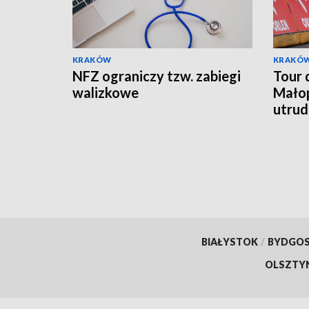
KRAKÓW
KRAKÓ
NFZ ograniczy tzw. zabiegi
Tour 
walizkowe
Małop
utrud
BIAŁYSTOK
/
BYDGO
OLSZTY