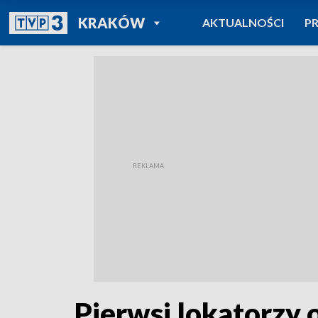
POWRÓT DO
KRAKÓW
AKTUALNOŚCI
P
TVP REGIONY
Pierwsi lokatorzy 