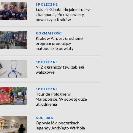
SPOŁECZNE
Łukasz Gibała oficjalnie ruszył
z kampanią. Po raz czwarty
powalczy o Kraków
ROZMAITOŚCI
Kraków Airport uruchomił
program promujący
małopolskie powiaty
SPOŁECZNE
NFZ ograniczy tzw. zabiegi
walizkowe
SPOŁECZNE
Tour de Pologne w
Małopolsce. W sobotę duże
utrudnienia
KULTURA
Opowieść o początkach
legendy Andy’ego Warhola