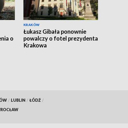
KRAKÓW
Łukasz Gibała ponownie
nia o
powalczy o fotel prezydenta
Krakowa
KÓW
/
LUBLIN
/
ŁÓDŹ
/
ROCŁAW