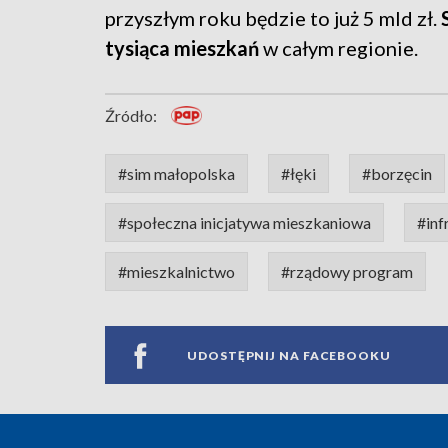
przyszłym roku będzie to już 5 mld zł.
tysiąca mieszkań
w całym regionie.
Źródło:
#sim małopolska
#łęki
#borzęcin
#społeczna inicjatywa mieszkaniowa
#inf
#mieszkalnictwo
#rządowy program
UDOSTĘPNIJ NA FACEBOOKU