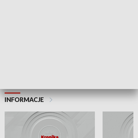
Odc. 6
Odc. 5
Czy wiesz, że Kraków inwestuje w edukację i
Czy wiesz, jak Kr
rozwój młodych?
mieszkańców?
INFORMACJE