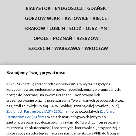
BIAŁYSTOK
/
BYDGOSZCZ
/
GDAŃSK
/
GORZÓW WLKP.
/
KATOWICE
/
KIELCE
/
KRAKÓW
/
LUBLIN
/
ŁÓDŹ
/
OLSZTYN
/
OPOLE
/
POZNAŃ
/
RZESZÓW
/
SZCZECIN
/
WARSZAWA
/
WROCŁAW
Szanujemy Twoją prywatność
Dołącz do nas:
Kliknij "Akceptuję i przechodzę do serwisu", aby wyrazić zgody na
korzystanie z technologii automatycznego śledzenia i zbierania danych,
TVP
dostęp do informacji na Twoim urządzeniu końcowym i ich
Abonament TVP
przechowywanie oraz na przetwarzanie Twoich danych osobowych przez
Regulamin TVP
nas, czyli Telewizję Polską S.A. w likwidacji (zwaną dalej również „TVP”),
Emisja w TVP
Zaufanych Partnerów z IAB* (1201 firm)
oraz pozostałych
Zaufanych
Polityka prywatności
Partnerów TVP (93 firm)
, w celach marketingowych (w tym do
Centrum informacji TVP
Moje zgody
zautomatyzowanego dopasowania reklam do Twoich zainteresowań i
mierzenia ich skuteczności) i pozostałych, które wskazujemy poniżej, a
Naziemna Telewizja Cyfrowa
Pomoc
także zgody na udostępnianie przez nas identyfikatora PPID do Google.