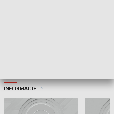
Odc. 6
Odc. 5
Czy wiesz, że Kraków inwestuje w edukację i
Czy wiesz, jak Kr
rozwój młodych?
mieszkańców?
INFORMACJE