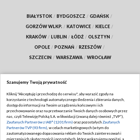
BIAŁYSTOK
/
BYDGOSZCZ
/
GDAŃSK
/
GORZÓW WLKP.
/
KATOWICE
/
KIELCE
/
KRAKÓW
/
LUBLIN
/
ŁÓDŹ
/
OLSZTYN
/
OPOLE
/
POZNAŃ
/
RZESZÓW
/
SZCZECIN
/
WARSZAWA
/
WROCŁAW
Szanujemy Twoją prywatność
Dołącz do nas:
Kliknij "Akceptuję i przechodzę do serwisu", aby wyrazić zgody na
korzystanie z technologii automatycznego śledzenia i zbierania danych,
TVP
dostęp do informacji na Twoim urządzeniu końcowym i ich
Abonament TVP
przechowywanie oraz na przetwarzanie Twoich danych osobowych przez
Regulamin TVP
nas, czyli Telewizję Polską S.A. w likwidacji (zwaną dalej również „TVP”),
Emisja w TVP
Zaufanych Partnerów z IAB* (1201 firm)
oraz pozostałych
Zaufanych
Polityka prywatności
Partnerów TVP (93 firm)
, w celach marketingowych (w tym do
Centrum informacji TVP
Moje zgody
zautomatyzowanego dopasowania reklam do Twoich zainteresowań i
mierzenia ich skuteczności) i pozostałych, które wskazujemy poniżej, a