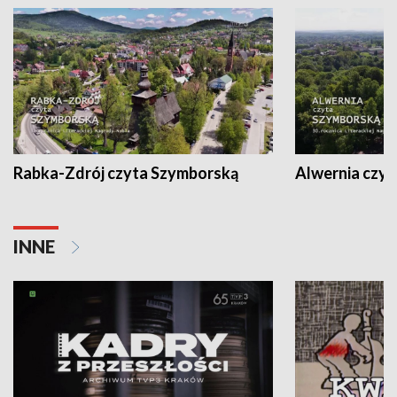
Rabka-Zdrój czyta Szymborską
Alwernia czy
INNE