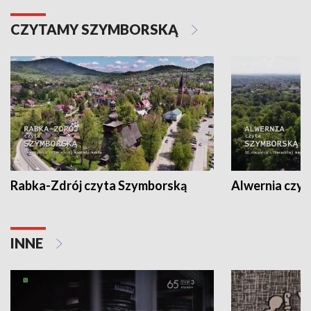
CZYTAMY SZYMBORSKĄ
Rabka-Zdrój czyta Szymborską
Alwernia czy
INNE