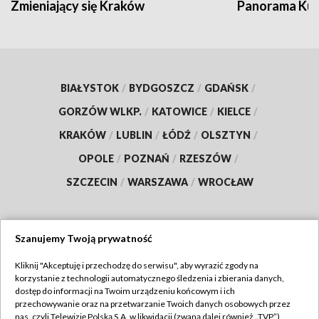
Zmieniający się Kraków
Panorama Kul
BIAŁYSTOK
/
BYDGOSZCZ
/
GDAŃSK
/
GORZÓW WLKP.
/
KATOWICE
/
KIELCE
/
KRAKÓW
/
LUBLIN
/
ŁÓDŹ
/
OLSZTYN
/
OPOLE
/
POZNAŃ
/
RZESZÓW
/
SZCZECIN
/
WARSZAWA
/
WROCŁAW
Szanujemy Twoją prywatność
Dołącz do nas:
Kliknij "Akceptuję i przechodzę do serwisu", aby wyrazić zgody na
korzystanie z technologii automatycznego śledzenia i zbierania danych,
TVP
dostęp do informacji na Twoim urządzeniu końcowym i ich
Abonament TVP
przechowywanie oraz na przetwarzanie Twoich danych osobowych przez
Regulamin TVP
nas, czyli Telewizję Polską S.A. w likwidacji (zwaną dalej również „TVP”),