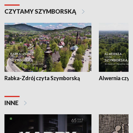
CZYTAMY SZYMBORSKĄ
Rabka-Zdrój czyta Szymborską
Alwernia czy
INNE