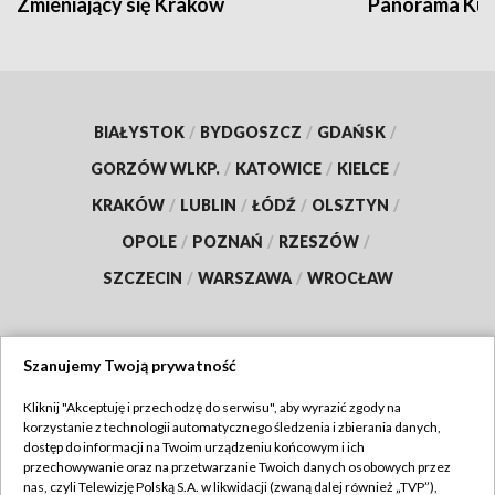
Zmieniający się Kraków
Panorama Kul
BIAŁYSTOK
/
BYDGOSZCZ
/
GDAŃSK
/
GORZÓW WLKP.
/
KATOWICE
/
KIELCE
/
KRAKÓW
/
LUBLIN
/
ŁÓDŹ
/
OLSZTYN
/
OPOLE
/
POZNAŃ
/
RZESZÓW
/
SZCZECIN
/
WARSZAWA
/
WROCŁAW
Szanujemy Twoją prywatność
Dołącz do nas:
Kliknij "Akceptuję i przechodzę do serwisu", aby wyrazić zgody na
korzystanie z technologii automatycznego śledzenia i zbierania danych,
TVP
dostęp do informacji na Twoim urządzeniu końcowym i ich
Abonament TVP
przechowywanie oraz na przetwarzanie Twoich danych osobowych przez
Regulamin TVP
nas, czyli Telewizję Polską S.A. w likwidacji (zwaną dalej również „TVP”),