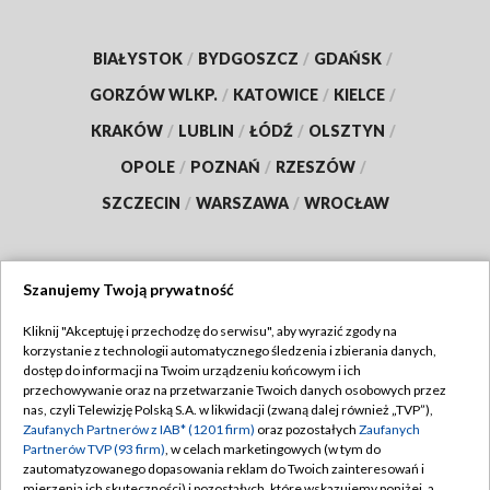
BIAŁYSTOK
/
BYDGOSZCZ
/
GDAŃSK
/
GORZÓW WLKP.
/
KATOWICE
/
KIELCE
/
KRAKÓW
/
LUBLIN
/
ŁÓDŹ
/
OLSZTYN
/
OPOLE
/
POZNAŃ
/
RZESZÓW
/
SZCZECIN
/
WARSZAWA
/
WROCŁAW
Szanujemy Twoją prywatność
Dołącz do nas:
Kliknij "Akceptuję i przechodzę do serwisu", aby wyrazić zgody na
korzystanie z technologii automatycznego śledzenia i zbierania danych,
TVP
dostęp do informacji na Twoim urządzeniu końcowym i ich
Abonament TVP
przechowywanie oraz na przetwarzanie Twoich danych osobowych przez
Regulamin TVP
nas, czyli Telewizję Polską S.A. w likwidacji (zwaną dalej również „TVP”),
Emisja w TVP
Zaufanych Partnerów z IAB* (1201 firm)
oraz pozostałych
Zaufanych
Polityka prywatności
Partnerów TVP (93 firm)
, w celach marketingowych (w tym do
Centrum informacji TVP
Moje zgody
zautomatyzowanego dopasowania reklam do Twoich zainteresowań i
mierzenia ich skuteczności) i pozostałych, które wskazujemy poniżej, a