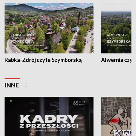
Rabka-Zdrój czyta Szymborską
Alwernia czy
INNE