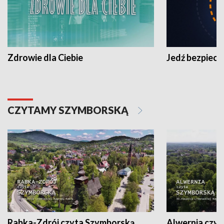
Zdrowie dla Ciebie
Jedź bezpiecz
CZYTAMY SZYMBORSKĄ
Rabka-Zdrój czyta Szymborską
Alwernia czy