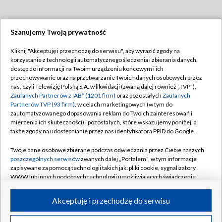
Szanujemy Twoją prywatność
Dołącz do nas:
Kliknij "Akceptuję i przechodzę do serwisu", aby wyrazić zgody na
korzystanie z technologii automatycznego śledzenia i zbierania danych,
TVP
dostęp do informacji na Twoim urządzeniu końcowym i ich
Abonament TVP
przechowywanie oraz na przetwarzanie Twoich danych osobowych przez
Regulamin TVP
nas, czyli Telewizję Polską S.A. w likwidacji (zwaną dalej również „TVP”),
Emisja w TVP
Zaufanych Partnerów z IAB* (1201 firm)
oraz pozostałych
Zaufanych
Polityka prywatności
Partnerów TVP (93 firm)
, w celach marketingowych (w tym do
Centrum informacji TVP
Moje zgody
zautomatyzowanego dopasowania reklam do Twoich zainteresowań i
mierzenia ich skuteczności) i pozostałych, które wskazujemy poniżej, a
Naziemna Telewizja Cyfrowa
Pomoc
także zgody na udostępnianie przez nas identyfikatora PPID do Google.
Sklep TVP
Biuro reklamy
Twoje dane osobowe zbierane podczas odwiedzania przez Ciebie naszych
Rada Programowa
poszczególnych serwisów
zwanych dalej „Portalem”, w tym informacje
Kontakt
zapisywane za pomocą technologii takich jak: pliki cookie, sygnalizatory
System NOS
WWW lub innych podobnych technologii umożliwiających świadczenie
dopasowanych i bezpiecznych usług, personalizację treści oraz reklam,
Informacje o nadawcy
Kanały
udostępnianie funkcji mediów społecznościowych oraz analizowanie
Akceptuję i przechodzę do serwisu
ruchu w Internecie.
Program dla prasy
©2026 Telewizja Polska S.A. w likwidacji
Biuro Reklamy