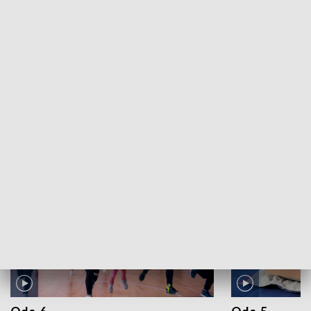
Kultura na ludowo: Twórcy ludowi na Podlasiu
ZOBACZ WIĘCEJ
NAJNOWSZE WYDANIA PROGRAMÓW