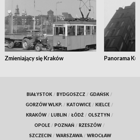
Zmieniający się Kraków
Panorama Kul
BIAŁYSTOK
/
BYDGOSZCZ
/
GDAŃSK
/
GORZÓW WLKP.
/
KATOWICE
/
KIELCE
/
KRAKÓW
/
LUBLIN
/
ŁÓDŹ
/
OLSZTYN
/
OPOLE
/
POZNAŃ
/
RZESZÓW
/
SZCZECIN
/
WARSZAWA
/
WROCŁAW