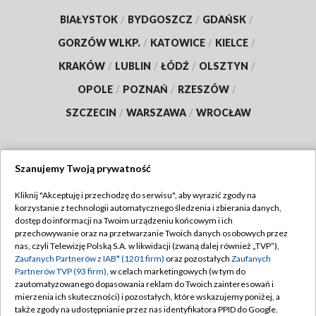
BIAŁYSTOK
/
BYDGOSZCZ
/
GDAŃSK
/
GORZÓW WLKP.
/
KATOWICE
/
KIELCE
/
KRAKÓW
/
LUBLIN
/
ŁÓDŹ
/
OLSZTYN
/
OPOLE
/
POZNAŃ
/
RZESZÓW
/
SZCZECIN
/
WARSZAWA
/
WROCŁAW
Szanujemy Twoją prywatność
Dołącz do nas:
Kliknij "Akceptuję i przechodzę do serwisu", aby wyrazić zgody na
korzystanie z technologii automatycznego śledzenia i zbierania danych,
TVP
dostęp do informacji na Twoim urządzeniu końcowym i ich
Abonament TVP
przechowywanie oraz na przetwarzanie Twoich danych osobowych przez
Regulamin TVP
nas, czyli Telewizję Polską S.A. w likwidacji (zwaną dalej również „TVP”),
Emisja w TVP
Zaufanych Partnerów z IAB* (1201 firm)
oraz pozostałych
Zaufanych
Polityka prywatności
Partnerów TVP (93 firm)
, w celach marketingowych (w tym do
Centrum informacji TVP
Moje zgody
zautomatyzowanego dopasowania reklam do Twoich zainteresowań i
mierzenia ich skuteczności) i pozostałych, które wskazujemy poniżej, a
Naziemna Telewizja Cyfrowa
Pomoc
także zgody na udostępnianie przez nas identyfikatora PPID do Google.