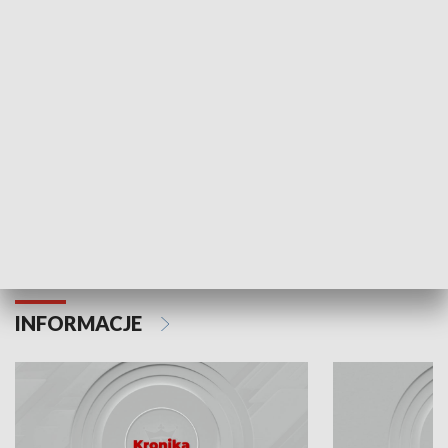
Odc. 6
Odc. 5
Czy wiesz, że Kraków inwestuje w edukację i
Czy wiesz, jak Kr
rozwój młodych?
mieszkańców?
INFORMACJE