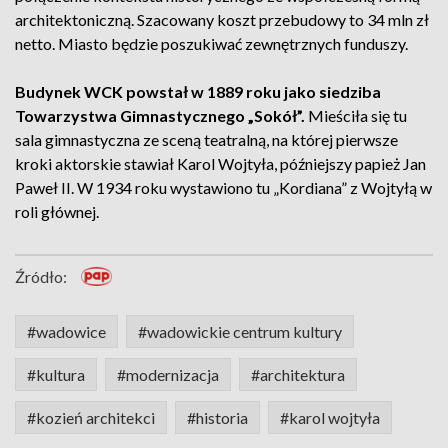
architektoniczną. Szacowany koszt przebudowy to 34 mln zł
netto. Miasto będzie poszukiwać zewnętrznych funduszy.
Budynek WCK powstał w 1889 roku jako siedziba
Towarzystwa Gimnastycznego „Sokół”.
Mieściła się tu
sala gimnastyczna ze sceną teatralną, na której pierwsze
kroki aktorskie stawiał Karol Wojtyła, późniejszy papież Jan
Paweł II. W 1934 roku wystawiono tu „Kordiana” z Wojtyłą w
roli głównej.
Źródło:
#wadowice
#wadowickie centrum kultury
#kultura
#modernizacja
#architektura
#kozień architekci
#historia
#karol wojtyła