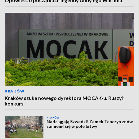
Opowieść o początkach legendy Andy’ego Warhola
KRAKÓW
Kraków szuka nowego dyrektora MOCAK-u. Ruszył
konkurs
KRAKÓW
Nadciągają Szwedzi! Zamek Tenczyn znów
zamienił się w pole bitwy