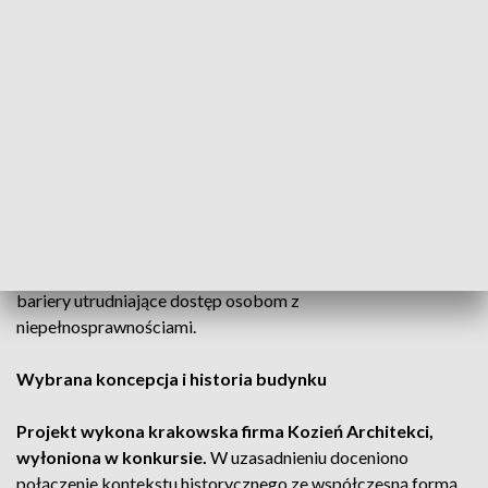
Wyrobiec podpisał umowę z pracownią architektoniczną,
która wykona projekt. Kompletna dokumentacja i
kosztorysy mają być gotowe do końca 2026 roku.
Nowe sale i dostępność dla wszystkich
W przyszłorocznym budżecie Wadowic zarezerwowano
1,36 mln zł na projekt.
Obiekt przejdzie gruntowną
modernizację i rozbudowę – z 2,2 tys. mkw. do 3 tys. mkw.
Powstaną sale: teatralno-kinowa na 420 miejsc, kinowa na 60
miejsc oraz wielofunkcyjna o powierzchni 220 mkw. Znikną
bariery utrudniające dostęp osobom z
niepełnosprawnościami.
Wybrana koncepcja i historia budynku
Projekt wykona krakowska firma Kozień Architekci,
wyłoniona w konkursie.
W uzasadnieniu doceniono
połączenie kontekstu historycznego ze współczesną formą