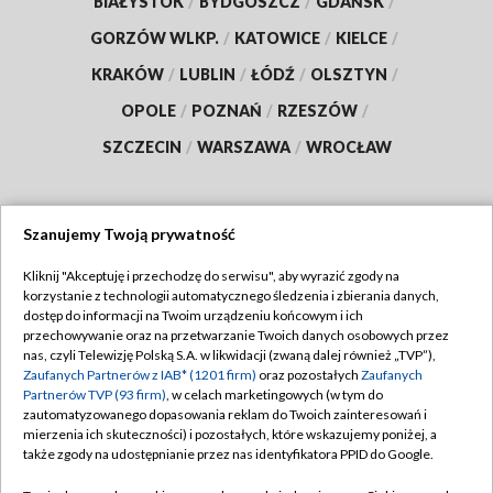
BIAŁYSTOK
/
BYDGOSZCZ
/
GDAŃSK
/
GORZÓW WLKP.
/
KATOWICE
/
KIELCE
/
KRAKÓW
/
LUBLIN
/
ŁÓDŹ
/
OLSZTYN
/
OPOLE
/
POZNAŃ
/
RZESZÓW
/
SZCZECIN
/
WARSZAWA
/
WROCŁAW
Szanujemy Twoją prywatność
Dołącz do nas:
Kliknij "Akceptuję i przechodzę do serwisu", aby wyrazić zgody na
korzystanie z technologii automatycznego śledzenia i zbierania danych,
TVP
dostęp do informacji na Twoim urządzeniu końcowym i ich
Abonament TVP
przechowywanie oraz na przetwarzanie Twoich danych osobowych przez
Regulamin TVP
nas, czyli Telewizję Polską S.A. w likwidacji (zwaną dalej również „TVP”),
Emisja w TVP
Polityka prywatności
Zaufanych Partnerów z IAB* (1201 firm)
oraz pozostałych
Zaufanych
Partnerów TVP (93 firm)
, w celach marketingowych (w tym do
Centrum informacji TVP
Moje zgody
zautomatyzowanego dopasowania reklam do Twoich zainteresowań i
mierzenia ich skuteczności) i pozostałych, które wskazujemy poniżej, a
Naziemna Telewizja Cyfrowa
Pomoc
także zgody na udostępnianie przez nas identyfikatora PPID do Google.
Sklep TVP
Biuro reklamy