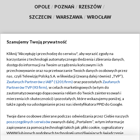
OPOLE
/
POZNAŃ
/
RZESZÓW
/
SZCZECIN
/
WARSZAWA
/
WROCŁAW
Szanujemy Twoją prywatność
Dołącz do nas:
Kliknij "Akceptuję i przechodzę do serwisu", aby wyrazić zgody na
korzystanie z technologii automatycznego śledzenia i zbierania danych,
TVP
dostęp do informacji na Twoim urządzeniu końcowym i ich
Abonament TVP
przechowywanie oraz na przetwarzanie Twoich danych osobowych przez
Regulamin TVP
nas, czyli Telewizję Polską S.A. w likwidacji (zwaną dalej również „TVP”),
Emisja w TVP
Polityka prywatności
Zaufanych Partnerów z IAB* (1201 firm)
oraz pozostałych
Zaufanych
Partnerów TVP (93 firm)
, w celach marketingowych (w tym do
Centrum informacji TVP
Moje zgody
zautomatyzowanego dopasowania reklam do Twoich zainteresowań i
mierzenia ich skuteczności) i pozostałych, które wskazujemy poniżej, a
Naziemna Telewizja Cyfrowa
Pomoc
także zgody na udostępnianie przez nas identyfikatora PPID do Google.
Sklep TVP
Biuro reklamy
Twoje dane osobowe zbierane podczas odwiedzania przez Ciebie naszych
Rada Programowa
Kontakt
poszczególnych serwisów
zwanych dalej „Portalem”, w tym informacje
zapisywane za pomocą technologii takich jak: pliki cookie, sygnalizatory
System NOS
WWW lub innych podobnych technologii umożliwiających świadczenie
dopasowanych i bezpiecznych usług, personalizację treści oraz reklam,