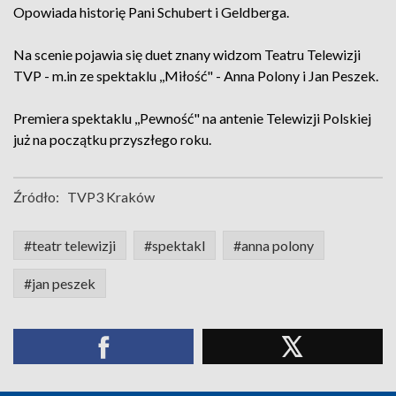
Opowiada historię Pani Schubert i Geldberga.
Na scenie pojawia się duet znany widzom Teatru Telewizji
TVP - m.in ze spektaklu ,,Miłość" - Anna Polony i Jan Peszek.
Premiera spektaklu ,,Pewność" na antenie Telewizji Polskiej
już na początku przyszłego roku.
Źródło:
TVP3 Kraków
#teatr telewizji
#spektakl
#anna polony
#jan peszek