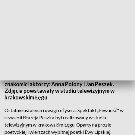
"Pewność" w Teatrze Telewizji
Źródło: TVP3 Kraków
Twórczość Ewy Lipskiej przełożona na spektakl. W
Teatrze Telewizji widzowie zobaczą wkrótce
,,Pewność" w reżyserii Błażeja Peszka. Na ekranie
znakomici aktorzy: Anna Polony i Jan Peszek.
Zdjęcia powstawały w studiu telewizyjnym w
krakowskim Łęgu.
Ostatnie ustalenia i uwagi reżysera. Spektakl ,,Pewność" w
reżyserii Błażeja Peszka był realizowany w studiu
telewizyjnym w krakowskim Łęgu. Oparty na prozie
poetyckiej i wierszach wybitnej poetki Ewy Lipskiej.