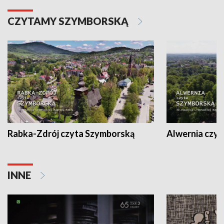
CZYTAMY SZYMBORSKĄ
Rabka-Zdrój czyta Szymborską
Alwernia czy
INNE