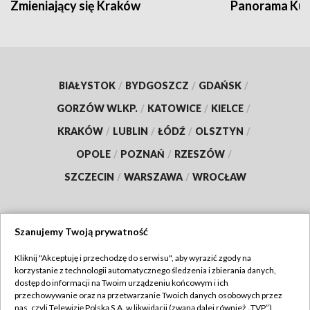
Zmieniający się Kraków
Panorama Kul
BIAŁYSTOK
/
BYDGOSZCZ
/
GDAŃSK
/
GORZÓW WLKP.
/
KATOWICE
/
KIELCE
/
KRAKÓW
/
LUBLIN
/
ŁÓDŹ
/
OLSZTYN
/
OPOLE
/
POZNAŃ
/
RZESZÓW
/
SZCZECIN
/
WARSZAWA
/
WROCŁAW
Szanujemy Twoją prywatność
Dołącz do nas:
Kliknij "Akceptuję i przechodzę do serwisu", aby wyrazić zgody na
korzystanie z technologii automatycznego śledzenia i zbierania danych,
TVP
dostęp do informacji na Twoim urządzeniu końcowym i ich
Abonament TVP
przechowywanie oraz na przetwarzanie Twoich danych osobowych przez
Regulamin TVP
nas, czyli Telewizję Polską S.A. w likwidacji (zwaną dalej również „TVP”),