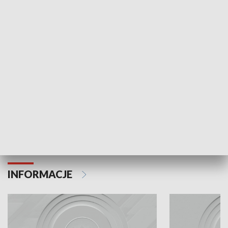
Odc. 6
Odc. 5
Czy wiesz, że Kraków inwestuje w edukację i
Czy wiesz, jak Kr
rozwój młodych?
mieszkańców?
INFORMACJE