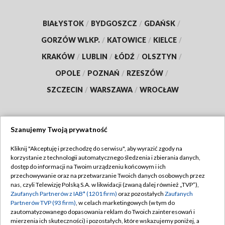
BIAŁYSTOK
/
BYDGOSZCZ
/
GDAŃSK
/
GORZÓW WLKP.
/
KATOWICE
/
KIELCE
/
KRAKÓW
/
LUBLIN
/
ŁÓDŹ
/
OLSZTYN
/
OPOLE
/
POZNAŃ
/
RZESZÓW
/
SZCZECIN
/
WARSZAWA
/
WROCŁAW
Szanujemy Twoją prywatność
Dołącz do nas:
Kliknij "Akceptuję i przechodzę do serwisu", aby wyrazić zgody na
korzystanie z technologii automatycznego śledzenia i zbierania danych,
TVP
dostęp do informacji na Twoim urządzeniu końcowym i ich
Abonament TVP
przechowywanie oraz na przetwarzanie Twoich danych osobowych przez
Regulamin TVP
nas, czyli Telewizję Polską S.A. w likwidacji (zwaną dalej również „TVP”),
Emisja w TVP
Zaufanych Partnerów z IAB* (1201 firm)
oraz pozostałych
Zaufanych
Polityka prywatności
Partnerów TVP (93 firm)
, w celach marketingowych (w tym do
Centrum informacji TVP
Moje zgody
zautomatyzowanego dopasowania reklam do Twoich zainteresowań i
mierzenia ich skuteczności) i pozostałych, które wskazujemy poniżej, a
Naziemna Telewizja Cyfrowa