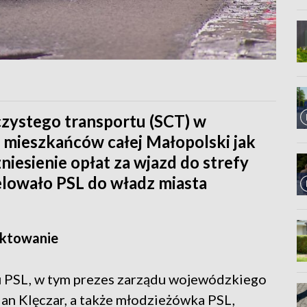
czystego transportu (SCT) w
 mieszkańców całej Małopolski jak
iesienie opłat za wjazd do strefy
lowało PSL do władz miasta
raktowanie
u PSL, w tym prezes zarządu wojewódzkiego
an Klęczar, a także młodzieżówka PSL,