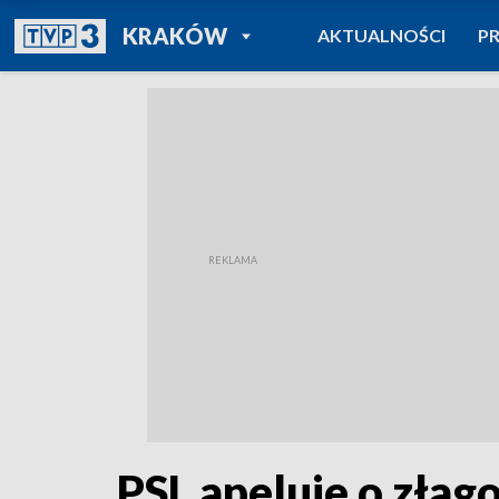
POWRÓT DO
KRAKÓW
AKTUALNOŚCI
P
TVP REGIONY
PSL apeluje o złag