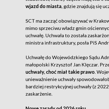
wjazd do miasta
, gdzie znajdują się u
SCT ma zacząć obowiązywać w Krakowi
mimo sprzeciwu władz gmin ościennyc
uchwałę. Uchwała to została zaskarżo
ministra infrastruktury, posła PiS An
Uchwałę do Wojewódzkiego Sądu Admi
małopolski Krzysztof Jan Klęczar. Prz
uchwały, choć miał takie prawo
. Woje
unieważnienie uchwały spowodowałoby
bardziej restrykcyjnej uchwały (z 2022
zaskarżenie.
Nowe zasady od 2026 roku