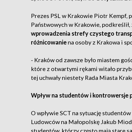
Prezes PSL w Krakowie Piotr Kempf, p
Państwowych w Krakowie, podkreślił, 
wprowadzenia strefy czystego trans
różnicowanie
na osoby z Krakowa i sp
- Kraków od zawsze było miastem goś
które z otwartymi rękami witało przy
tej uchwały niestety Rada Miasta Kra
Wpływ na studentów i kontrowersje 
O wpływie SCT na sytuację studentó
Ludowców na Małopolskę Jakub Miodo
studentów, którzy często mają stare 