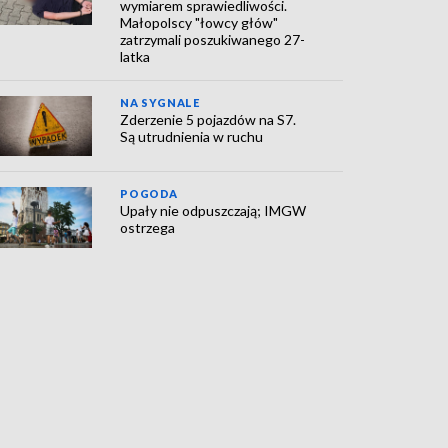
wymiarem sprawiedliwości.
Małopolscy "łowcy głów"
zatrzymali poszukiwanego 27-
latka
NA SYGNALE
Zderzenie 5 pojazdów na S7.
Są utrudnienia w ruchu
POGODA
Upały nie odpuszczają; IMGW
ostrzega