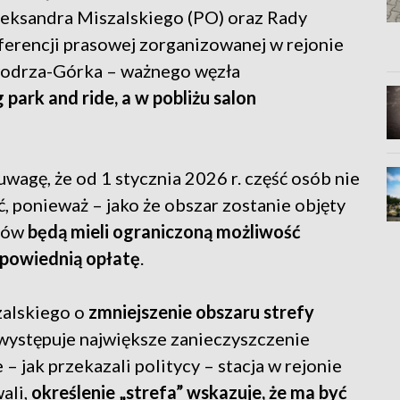
Aleksandra Miszalskiego (PO) oraz Rady
erencji prasowej zorganizowanej w rejonie
wodrza-Górka – ważnego węzła
 park and ride, a w pobliżu salon
wagę, że od 1 stycznia 2026 r. część osób nie
, ponieważ – jako że obszar zostanie objęty
dów
będą mieli ograniczoną możliwość
dpowiednią opłatę
.
zalskiego o
zmniejszenie obszaru strefy
 występuje największe zanieczyszczenie
– jak przekazali politycy – stacja w rejonie
ali,
określenie „strefa” wskazuje, że ma być