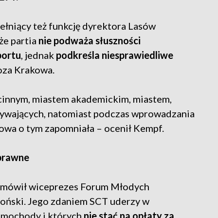
ełniący też funkcję dyrektora Lasów
że partia
nie podważa słuszności
portu
, jednak
podkreśla niesprawiedliwe
oza Krakowa.
cinnym, miastem akademickim, miastem,
bywających, natomiast podczas wprowadzania
kowa o tym zapomniała – ocenił Kempf.
prawne
w mówił wiceprezes Forum Młodych
ński. Jego zdaniem SCT uderzy w
samochody i których
nie stać na opłaty za