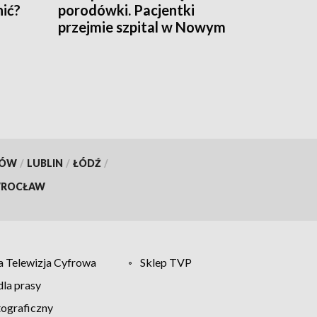
nić?
porodówki. Pacjentki
przejmie szpital w Nowym
Targu
KÓW
/
LUBLIN
/
ŁÓDŹ
/
ROCŁAW
 Telewizja Cyfrowa
Sklep TVP
la prasy
tograficzny