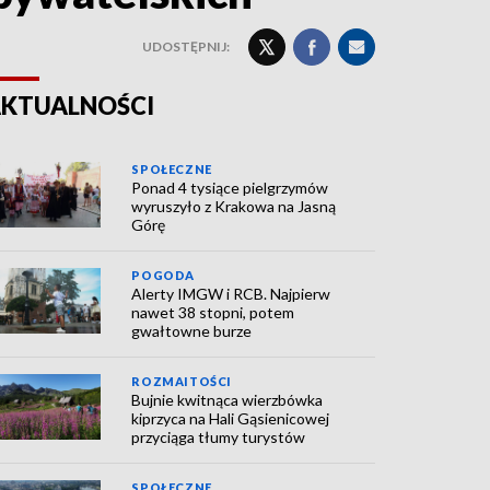
UDOSTĘPNIJ:
KTUALNOŚCI
SPOŁECZNE
Ponad 4 tysiące pielgrzymów
wyruszyło z Krakowa na Jasną
Górę
POGODA
Alerty IMGW i RCB. Najpierw
nawet 38 stopni, potem
gwałtowne burze
ROZMAITOŚCI
Bujnie kwitnąca wierzbówka
kiprzyca na Hali Gąsienicowej
przyciąga tłumy turystów
SPOŁECZNE