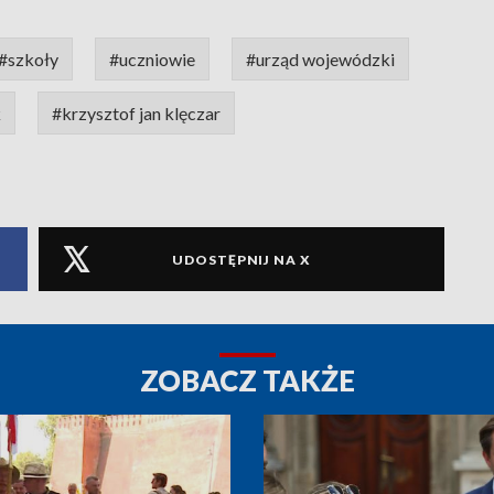
#szkoły
#uczniowie
#urząd wojewódzki
k
#krzysztof jan klęczar
UDOSTĘPNIJ NA X
ZOBACZ TAKŻE