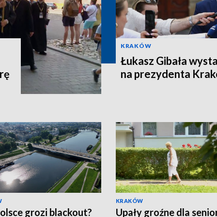
KRAKÓW
Łukasz Gibała wyst
rę
na prezydenta Kra
W
KRAKÓW
olsce grozi blackout?
Upały groźne dla senio