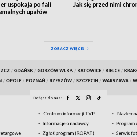
er uspokaja po fali
Jak się przed nimi chro
emalnych upałów
ZOBACZ WIĘCEJ
SZCZ
/
GDAŃSK
/
GORZÓW WLKP.
/
KATOWICE
/
KIELCE
/
KRA
N
/
OPOLE
/
POZNAŃ
/
RZESZÓW
/
SZCZECIN
/
WARSZAWA
/
W
Dołącz do nas:
Centrum informacji TVP
Naziemna
Informacje o nadawcy
Program d
zetargowe
Zgłoś program (ROPAT)
Serwis fo