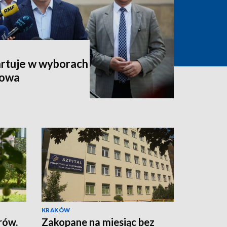
artuje w wyborach
kowa
KRAKÓW
rów.
Zakopane na miesiąc bez