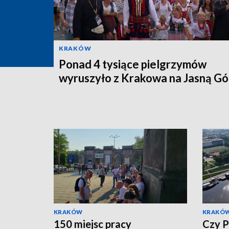
KRAKÓW
Ponad 4 tysiące pielgrzymów
wyruszyło z Krakowa na Jasną Gó
KRAKÓW
KRAKÓ
150 miejsc pracy
Czy P