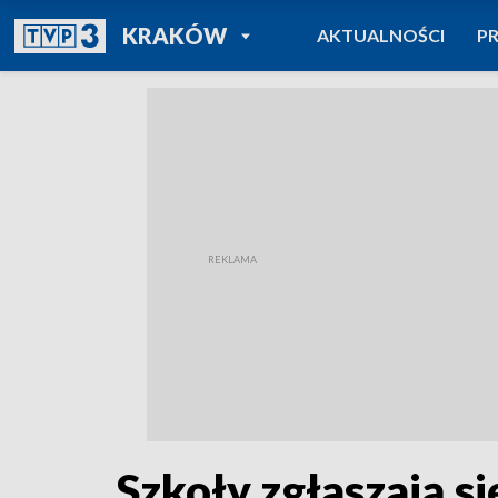
POWRÓT DO
KRAKÓW
AKTUALNOŚCI
P
TVP REGIONY
Szkoły zgłaszają s