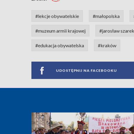
#lekcje obywatelskie
#małopolska
#muzeum armii krajowej
#jarosław szare
#edukacja obywatelska
#kraków
UDOSTĘPNIJ NA FACEBOOKU