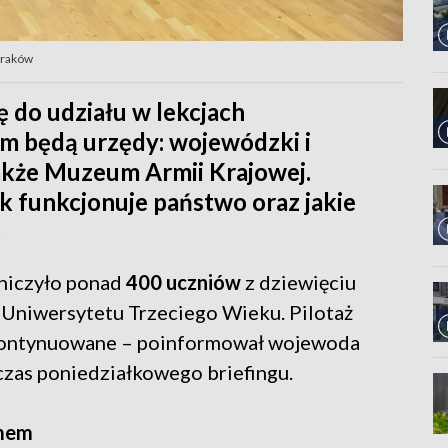
Kraków
ę do udziału w lekcjach
em będą urzędy: wojewódzki i
akże Muzeum Armii Krajowej.
ak funkcjonuje państwo oraz jakie
.
tniczyło ponad
400 uczniów
z dziewięciu
z Uniwersytetu Trzeciego Wieku. Pilotaż
ą kontynuowane – poinformował wojewoda
czas poniedziałkowego briefingu.
amem