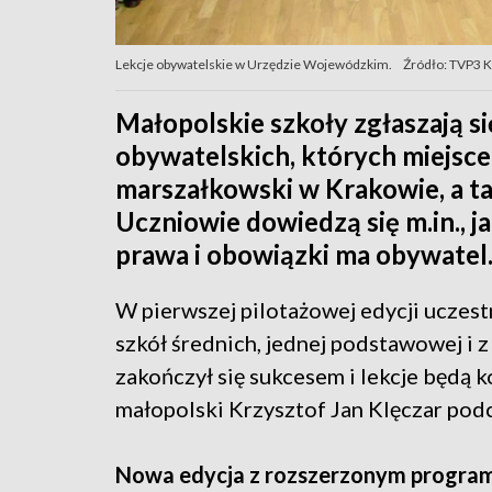
Lekcje obywatelskie w Urzędzie Wojewódzkim.
Źródło: TVP3 
Małopolskie szkoły zgłaszają si
obywatelskich, których miejsc
marszałkowski w Krakowie, a t
Uczniowie dowiedzą się m.in., j
prawa i obowiązki ma obywatel
W pierwszej pilotażowej edycji uczes
szkół średnich, jednej podstawowej i 
zakończył się sukcesem i lekcje będ
małopolski Krzysztof Jan Klęczar pod
Nowa edycja z rozszerzonym progr