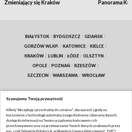
Zmieniający się Kraków
Panorama Kul
BIAŁYSTOK
/
BYDGOSZCZ
/
GDAŃSK
/
GORZÓW WLKP.
/
KATOWICE
/
KIELCE
/
KRAKÓW
/
LUBLIN
/
ŁÓDŹ
/
OLSZTYN
/
OPOLE
/
POZNAŃ
/
RZESZÓW
/
SZCZECIN
/
WARSZAWA
/
WROCŁAW
Szanujemy Twoją prywatność
Dołącz do nas:
Kliknij "Akceptuję i przechodzę do serwisu", aby wyrazić zgody na
korzystanie z technologii automatycznego śledzenia i zbierania danych,
TVP
dostęp do informacji na Twoim urządzeniu końcowym i ich
Abonament TVP
przechowywanie oraz na przetwarzanie Twoich danych osobowych przez
Regulamin TVP
nas, czyli Telewizję Polską S.A. w likwidacji (zwaną dalej również „TVP”),