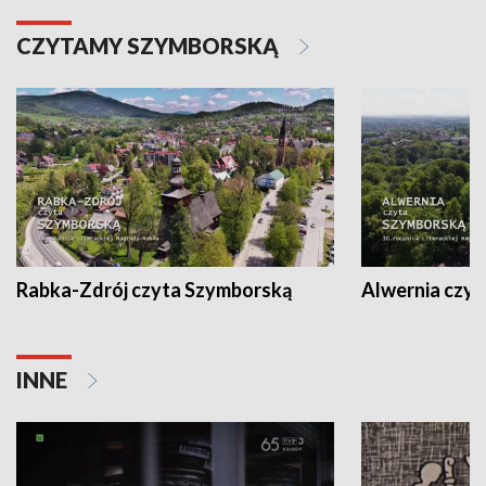
CZYTAMY SZYMBORSKĄ
Rabka-Zdrój czyta Szymborską
Alwernia czy
INNE