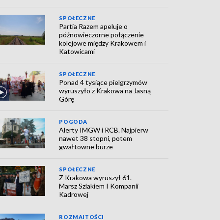
SPOŁECZNE
Partia Razem apeluje o
późnowieczorne połączenie
kolejowe między Krakowem i
Katowicami
SPOŁECZNE
Ponad 4 tysiące pielgrzymów
wyruszyło z Krakowa na Jasną
Górę
POGODA
Alerty IMGW i RCB. Najpierw
nawet 38 stopni, potem
gwałtowne burze
SPOŁECZNE
Z Krakowa wyruszył 61.
Marsz Szlakiem I Kompanii
Kadrowej
ROZMAITOŚCI