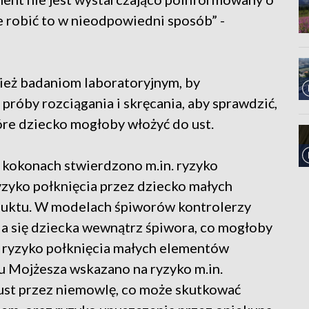
 robić to w nieodpowiedni sposób” -
eż badaniom laboratoryjnym, by
róby rozciągania i skręcania, aby sprawdzić,
tóre dziecko mogłoby włożyć do ust.
kokonach stwierdzono m.in. ryzyko
yzyko połknięcia przez dziecko małych
duktu. W modelach śpiworów kontrolerzy
cia się dziecka wewnątrz śpiwora, co mogłoby
a ryzyko połknięcia małych elementów
u Mojżesza wskazano na ryzyko m.in.
ust przez niemowlę, co może skutkować