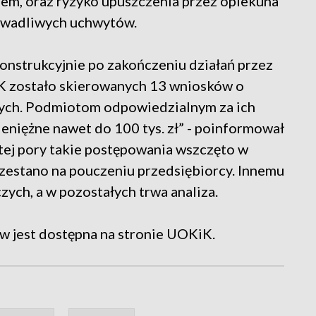
em, oraz ryzyko upuszczenia przez opiekuna
 wadliwych uchwytów.
nstrukcyjnie po zakończeniu działań przez
K zostało skierowanych 13 wniosków o
ych. Podmiotom odpowiedzialnym za ich
eniężne nawet do 100 tys. zł” - poinformował
tej pory takie postępowania wszczęto w
zestano na pouczeniu przedsiębiorcy. Innemu
ych, a w pozostałych trwa analiza.
w jest dostępna na stronie UOKiK.