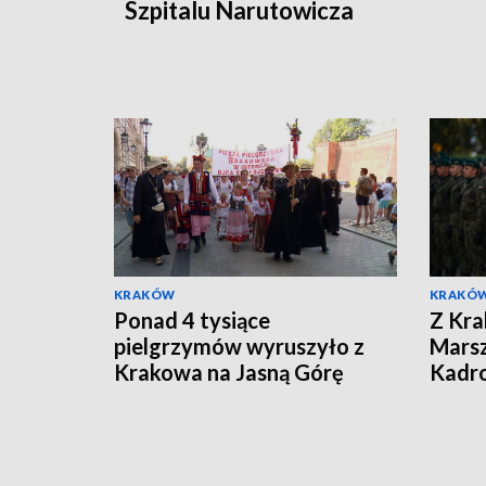
Szpitalu Narutowicza
KRAKÓW
KRAKÓ
Ponad 4 tysiące
Z Kra
pielgrzymów wyruszyło z
Marsz
Krakowa na Jasną Górę
Kadr