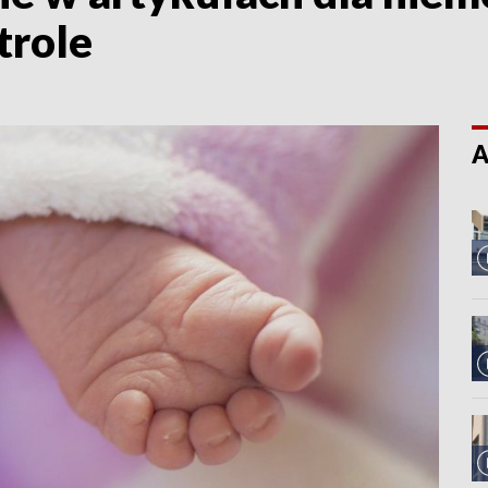
trole
A