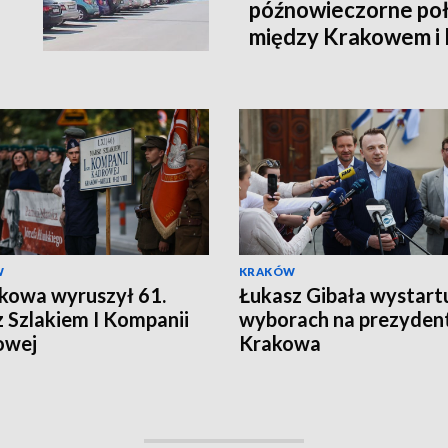
późnowieczorne poł
między Krakowem i
W
KRAKÓW
kowa wyruszył 61.
Łukasz Gibała wystart
 Szlakiem I Kompanii
wyborach na prezyden
owej
Krakowa