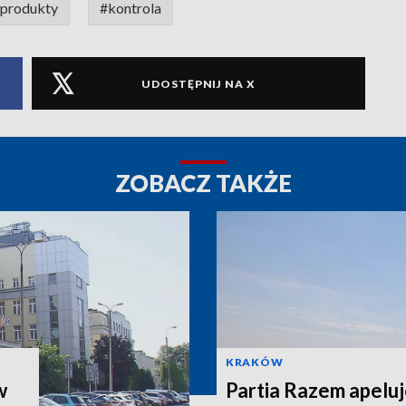
produkty
#kontrola
UDOSTĘPNIJ NA X
ZOBACZ TAKŻE
KRAKÓW
w
Partia Razem apeluj