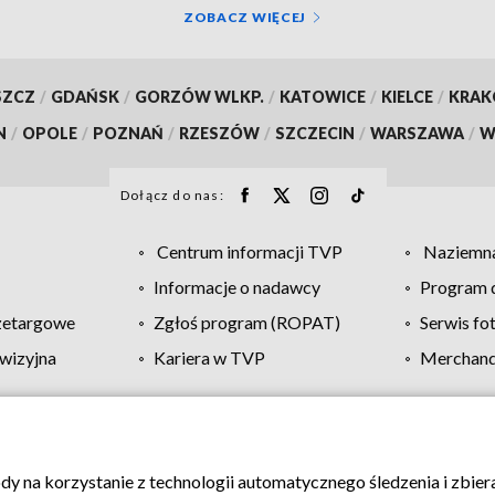
ZOBACZ WIĘCEJ
SZCZ
/
GDAŃSK
/
GORZÓW WLKP.
/
KATOWICE
/
KIELCE
/
KRA
N
/
OPOLE
/
POZNAŃ
/
RZESZÓW
/
SZCZECIN
/
WARSZAWA
/
W
Dołącz do nas:
Centrum informacji TVP
Naziemna
Informacje o nadawcy
Program d
zetargowe
Zgłoś program (ROPAT)
Serwis fo
wizyjna
Kariera w TVP
Merchandi
Polityka prywatności
Moje zgody
Pomoc
Biuro re
ody na korzystanie z technologii automatycznego śledzenia i zbie