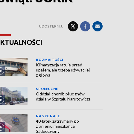
UDOSTĘPNIJ:
KTUALNOŚCI
ROZMAITOŚCI
Klimatyzacja ratuje przed
upałem, ale trzeba używać jej
z głową
SPOŁECZNE
Oddział chorób płuc znów
działa w Szpitalu Narutowicza
NA SYGNALE
40-latek zatrzymany po
zranieniu mieszkańca
Sądecczyzny