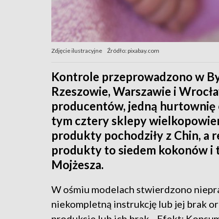
Zdjęcie ilustracyjne
Źródło: pixabay.com
Kontrole przeprowadzono w Byd
Rzeszowie, Warszawie i Wrocł
producentów, jedną hurtownię 
tym cztery sklepy wielkopowie
produkty pochodziły z Chin, a r
produkty to siedem kokonów i 
Mojżesza.
W ośmiu modelach stwierdzono niepr
niekompletną instrukcję lub jej brak o
produkcie lub ich brak. „Efekt: Konsu