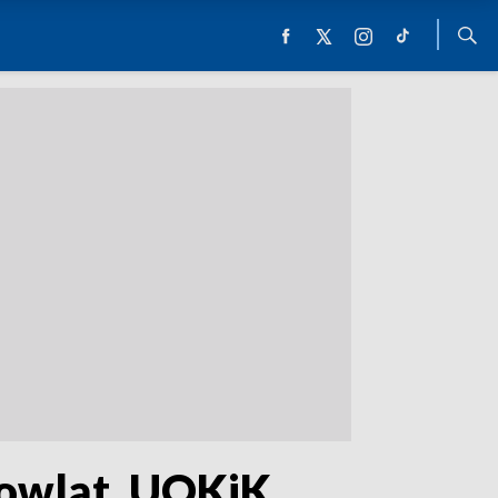
mowląt. UOKiK