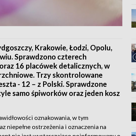
goszczy, Krakowie, Łodzi, Opolu,
awiu. Sprawdzono czterech
oraz 16 placówek detalicznych, w
rzchniowe. Trzy skontrolowane
eszta - 12 – z Polski. Sprawdzone
tyle samo śpiworków oraz jeden kosz
awidłowości oznakowania, w tym
raz niepełne ostrzeżenia i oznaczenia na
ment nie jest wystarczająco poinformowany o