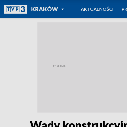
POWRÓT DO
KRAKÓW
AKTUALNOŚCI
P
TVP REGIONY
Wady konstrukcyjn