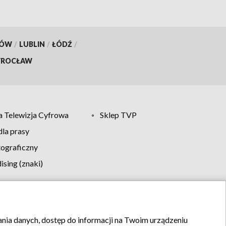
KÓW
/
LUBLIN
/
ŁÓDŹ
/
ROCŁAW
 Telewizja Cyfrowa
Sklep TVP
la prasy
tograficzny
sing (znaki)
klamy
Kontakt
rania danych, dostęp do informacji na Twoim urządzeniu