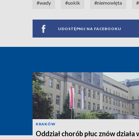
#wady
#uokik
#niemowlęta
#
UDOSTĘPNIJ NA FACEBOOKU
KRAKÓW
Oddział chorób płuc znów działa 