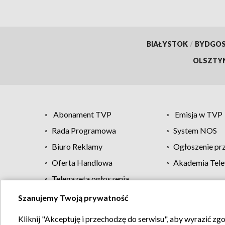
BIAŁYSTOK
/
BYDGO
OLSZTY
Abonament TVP
Emisja w TVP
Rada Programowa
System NOS
Biuro Reklamy
Ogłoszenie pr
Oferta Handlowa
Akademia Tele
Telegazeta ogłoszenia
Szanujemy Twoją prywatność
Regulamin TVP
Kliknij "Akceptuję i przechodzę do serwisu", aby wyrazić zg