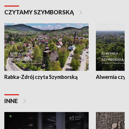
CZYTAMY SZYMBORSKĄ
Rabka-Zdrój czyta Szymborską
Alwernia czy
INNE