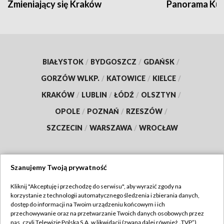
Zmieniający się Kraków
Panorama Kul
BIAŁYSTOK
/
BYDGOSZCZ
/
GDAŃSK
/
GORZÓW WLKP.
/
KATOWICE
/
KIELCE
/
KRAKÓW
/
LUBLIN
/
ŁÓDŹ
/
OLSZTYN
/
OPOLE
/
POZNAŃ
/
RZESZÓW
/
SZCZECIN
/
WARSZAWA
/
WROCŁAW
Szanujemy Twoją prywatność
Dołącz do nas:
Kliknij "Akceptuję i przechodzę do serwisu", aby wyrazić zgody na
korzystanie z technologii automatycznego śledzenia i zbierania danych,
TVP
dostęp do informacji na Twoim urządzeniu końcowym i ich
Abonament TVP
przechowywanie oraz na przetwarzanie Twoich danych osobowych przez
Regulamin TVP
nas, czyli Telewizję Polską S.A. w likwidacji (zwaną dalej również „TVP”),