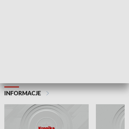
Odc. 6
Odc. 5
Czy wiesz, że Kraków inwestuje w edukację i
Czy wiesz, jak Kr
rozwój młodych?
mieszkańców?
INFORMACJE