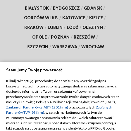
BIAŁYSTOK
/
BYDGOSZCZ
/
GDAŃSK
/
GORZÓW WLKP.
/
KATOWICE
/
KIELCE
/
KRAKÓW
/
LUBLIN
/
ŁÓDŹ
/
OLSZTYN
/
OPOLE
/
POZNAŃ
/
RZESZÓW
/
SZCZECIN
/
WARSZAWA
/
WROCŁAW
Szanujemy Twoją prywatność
Dołącz do nas:
Kliknij "Akceptuję i przechodzę do serwisu", aby wyrazić zgody na
korzystanie z technologii automatycznego śledzenia i zbierania danych,
TVP
dostęp do informacji na Twoim urządzeniu końcowym i ich
Abonament TVP
przechowywanie oraz na przetwarzanie Twoich danych osobowych przez
Regulamin TVP
nas, czyli Telewizję Polską S.A. w likwidacji (zwaną dalej również „TVP”),
Emisja w TVP
Zaufanych Partnerów z IAB* (1201 firm)
oraz pozostałych
Zaufanych
Polityka prywatności
Partnerów TVP (93 firm)
, w celach marketingowych (w tym do
Centrum informacji TVP
Moje zgody
zautomatyzowanego dopasowania reklam do Twoich zainteresowań i
mierzenia ich skuteczności) i pozostałych, które wskazujemy poniżej, a
Naziemna Telewizja Cyfrowa
Pomoc
także zgody na udostępnianie przez nas identyfikatora PPID do Google.