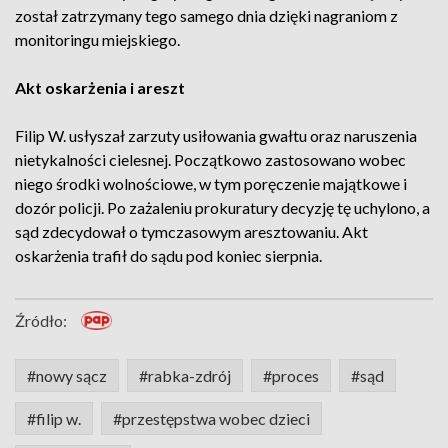
został zatrzymany tego samego dnia dzięki nagraniom z
monitoringu miejskiego.
Akt oskarżenia i areszt
Filip W. usłyszał zarzuty usiłowania gwałtu oraz naruszenia
nietykalności cielesnej. Początkowo zastosowano wobec
niego środki wolnościowe, w tym poręczenie majątkowe i
dozór policji. Po zażaleniu prokuratury decyzję tę uchylono, a
sąd zdecydował o tymczasowym aresztowaniu. Akt
oskarżenia trafił do sądu pod koniec sierpnia.
Źródło:
#nowy sącz
#rabka-zdrój
#proces
#sąd
#filip w.
#przestępstwa wobec dzieci