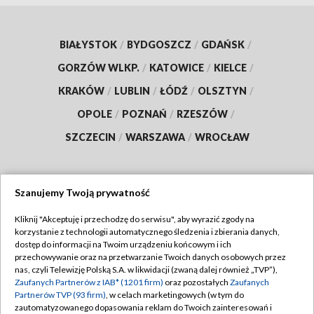
BIAŁYSTOK
/
BYDGOSZCZ
/
GDAŃSK
/
GORZÓW WLKP.
/
KATOWICE
/
KIELCE
/
KRAKÓW
/
LUBLIN
/
ŁÓDŹ
/
OLSZTYN
/
OPOLE
/
POZNAŃ
/
RZESZÓW
/
SZCZECIN
/
WARSZAWA
/
WROCŁAW
Szanujemy Twoją prywatność
Dołącz do nas:
Kliknij "Akceptuję i przechodzę do serwisu", aby wyrazić zgody na
korzystanie z technologii automatycznego śledzenia i zbierania danych,
TVP
dostęp do informacji na Twoim urządzeniu końcowym i ich
Abonament TVP
przechowywanie oraz na przetwarzanie Twoich danych osobowych przez
Regulamin TVP
nas, czyli Telewizję Polską S.A. w likwidacji (zwaną dalej również „TVP”),
Emisja w TVP
Polityka prywatności
Zaufanych Partnerów z IAB* (1201 firm)
oraz pozostałych
Zaufanych
Partnerów TVP (93 firm)
, w celach marketingowych (w tym do
Centrum informacji TVP
Moje zgody
zautomatyzowanego dopasowania reklam do Twoich zainteresowań i