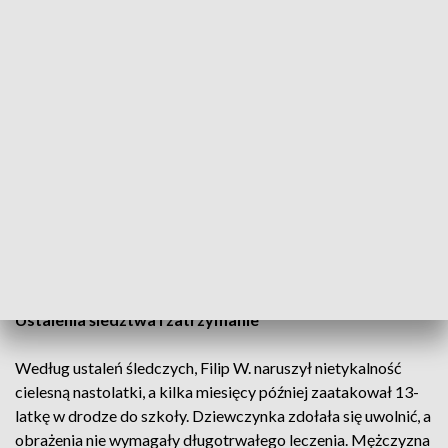
Rabce-Zdroju. Na wniosek prokuratora, pełnomocnika
oskarżyciela posiłkowego oraz obrońcy oskarżonego sąd
zdecydował o wyłączeniu jawności postępowania.
Ochrona dobra małoletnich
Przewodnicząca składu orzekającego uzasadniła decyzję
koniecznością ochrony dobra małoletnich pokrzywdzonych
oraz danych wrażliwych ujawnianych w toku postępowania.
Sprawa dotyczy dwóch incydentów, które miały miejsce w
Rabce-Zdroju w listopadzie 2024 roku oraz 12 lutego 2025
roku.
Ustalenia śledztwa i zatrzymanie
Według ustaleń śledczych, Filip W. naruszył nietykalność
cielesną nastolatki, a kilka miesięcy później zaatakował 13-
latkę w drodze do szkoły. Dziewczynka zdołała się uwolnić, a
obrażenia nie wymagały długotrwałego leczenia. Mężczyzna