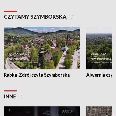
CZYTAMY SZYMBORSKĄ
Rabka-Zdrój czyta Szymborską
Alwernia czy
INNE