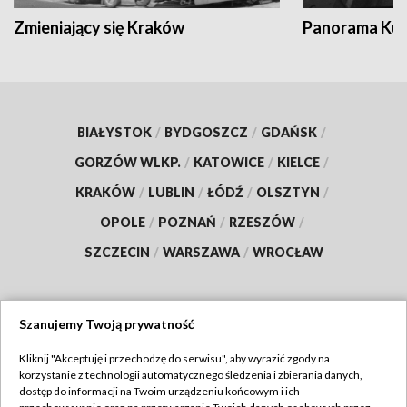
Zmieniający się Kraków
Panorama Kul
BIAŁYSTOK
/
BYDGOSZCZ
/
GDAŃSK
/
GORZÓW WLKP.
/
KATOWICE
/
KIELCE
/
KRAKÓW
/
LUBLIN
/
ŁÓDŹ
/
OLSZTYN
/
OPOLE
/
POZNAŃ
/
RZESZÓW
/
SZCZECIN
/
WARSZAWA
/
WROCŁAW
Szanujemy Twoją prywatność
Dołącz do nas:
Kliknij "Akceptuję i przechodzę do serwisu", aby wyrazić zgody na
korzystanie z technologii automatycznego śledzenia i zbierania danych,
TVP
dostęp do informacji na Twoim urządzeniu końcowym i ich