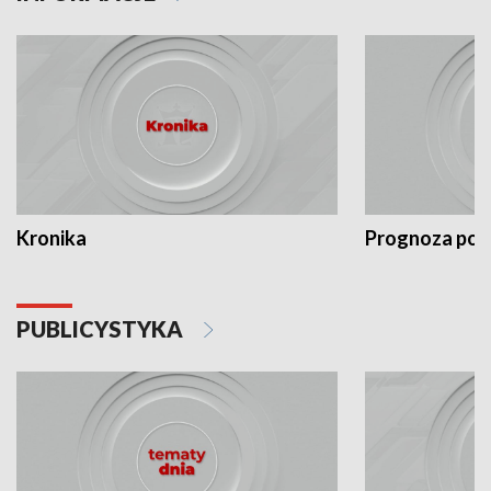
Kronika
Prognoza po
PUBLICYSTYKA