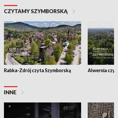
CZYTAMY SZYMBORSKĄ
Rabka-Zdrój czyta Szymborską
Alwernia czy
INNE