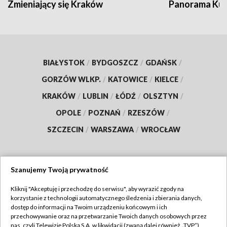
Zmieniający się Kraków
Panorama Kul
BIAŁYSTOK
/
BYDGOSZCZ
/
GDAŃSK
/
GORZÓW WLKP.
/
KATOWICE
/
KIELCE
/
KRAKÓW
/
LUBLIN
/
ŁÓDŹ
/
OLSZTYN
/
OPOLE
/
POZNAŃ
/
RZESZÓW
/
SZCZECIN
/
WARSZAWA
/
WROCŁAW
Szanujemy Twoją prywatność
Dołącz do nas:
Kliknij "Akceptuję i przechodzę do serwisu", aby wyrazić zgody na
korzystanie z technologii automatycznego śledzenia i zbierania danych,
TVP
dostęp do informacji na Twoim urządzeniu końcowym i ich
Abonament TVP
przechowywanie oraz na przetwarzanie Twoich danych osobowych przez
Regulamin TVP
nas, czyli Telewizję Polską S.A. w likwidacji (zwaną dalej również „TVP”),