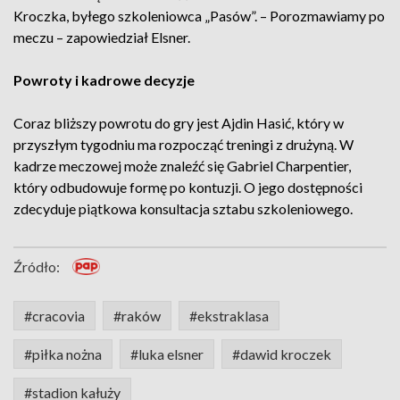
Kroczka, byłego szkoleniowca „Pasów”. – Porozmawiamy po
meczu – zapowiedział Elsner.
Powroty i kadrowe decyzje
Coraz bliższy powrotu do gry jest Ajdin Hasić, który w
przyszłym tygodniu ma rozpocząć treningi z drużyną. W
kadrze meczowej może znaleźć się Gabriel Charpentier,
który odbudowuje formę po kontuzji. O jego dostępności
zdecyduje piątkowa konsultacja sztabu szkoleniowego.
Źródło:
#cracovia
#raków
#ekstraklasa
#piłka nożna
#luka elsner
#dawid kroczek
#stadion kałuży