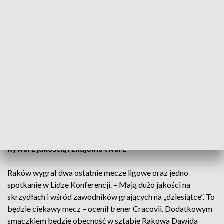
wygrały cztery razy, a dwa mecze zakończyły się remisem.
Twierdza Kałuży i powrót po przerwie
Podopieczni Luki Elsnera w ostatnich domowych meczach
pokonali Legię Warszawa i Górnika Zabrze. Raków, mimo
zwyżki formy, w ekstraklasie nie wygrał jeszcze w Krakowie.
Cracovia, po dobrym starcie sezonu, przegrała ostatnio 1:2 z
Arką w Gdyni. – Przerwa reprezentacyjna przyszła w dobrym
momencie. Mogliśmy wyciszyć emocje i lepiej
przeanalizować poprzednie spotkania – przyznał Elsner.
Rywal z jakością i znajoma twarz
Raków wygrał dwa ostatnie mecze ligowe oraz jedno
spotkanie w Lidze Konferencji. – Mają dużo jakości na
skrzydłach i wśród zawodników grających na „dziesiątce”. To
będzie ciekawy mecz – ocenił trener Cracovii. Dodatkowym
smaczkiem będzie obecność w sztabie Rakowa Dawida