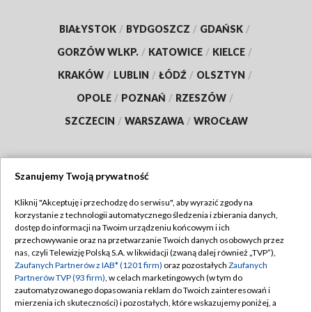
BIAŁYSTOK
/
BYDGOSZCZ
/
GDAŃSK
/
GORZÓW WLKP.
/
KATOWICE
/
KIELCE
/
KRAKÓW
/
LUBLIN
/
ŁÓDŹ
/
OLSZTYN
/
OPOLE
/
POZNAŃ
/
RZESZÓW
/
SZCZECIN
/
WARSZAWA
/
WROCŁAW
Szanujemy Twoją prywatność
Dołącz do nas:
Kliknij "Akceptuję i przechodzę do serwisu", aby wyrazić zgody na
korzystanie z technologii automatycznego śledzenia i zbierania danych,
TVP
dostęp do informacji na Twoim urządzeniu końcowym i ich
Abonament TVP
przechowywanie oraz na przetwarzanie Twoich danych osobowych przez
Regulamin TVP
nas, czyli Telewizję Polską S.A. w likwidacji (zwaną dalej również „TVP”),
Emisja w TVP
Polityka prywatności
Zaufanych Partnerów z IAB* (1201 firm)
oraz pozostałych
Zaufanych
Partnerów TVP (93 firm)
, w celach marketingowych (w tym do
Centrum informacji TVP
Moje zgody
zautomatyzowanego dopasowania reklam do Twoich zainteresowań i
mierzenia ich skuteczności) i pozostałych, które wskazujemy poniżej, a
Naziemna Telewizja Cyfrowa
Pomoc