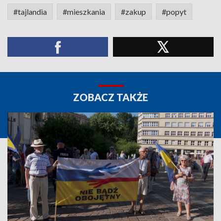
#tajlandia
#mieszkania
#zakup
#popyt
ZOBACZ TAKŻE