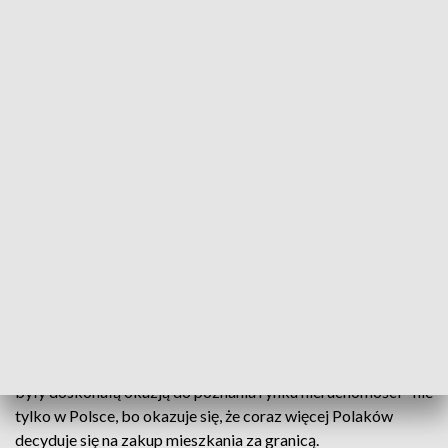
Boom na Tajlandię
Źródło: TVP3 Kraków
Nie tylko Hiszpania czy Włochy - teraz także
Tajlandia. Małopolanie coraz chętniej kupują tam
nieruchomości. Nierzadko mieszkanie w Azji jest
tańsze niż w Krakowie. Dla wielu to nie tylko miejsce
na wakacje, ale też pomysł na biznes.
Zakup nieruchomości to poważna decyzja. Dla wielu nie bez
znaczenia jest lokalizacja. Targi w krakowskiej Tauron Arenie
były doskonałą okazją do poznania rynku nieruchomości - nie
tylko w Polsce, bo okazuje się, że coraz więcej Polaków
decyduje się na zakup mieszkania za granicą.