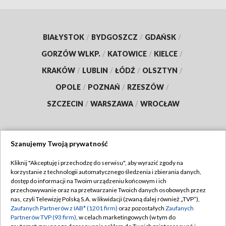
BIAŁYSTOK
/
BYDGOSZCZ
/
GDAŃSK
/
GORZÓW WLKP.
/
KATOWICE
/
KIELCE
/
KRAKÓW
/
LUBLIN
/
ŁÓDŹ
/
OLSZTYN
/
OPOLE
/
POZNAŃ
/
RZESZÓW
/
SZCZECIN
/
WARSZAWA
/
WROCŁAW
Szanujemy Twoją prywatność
Dołącz do nas:
Kliknij "Akceptuję i przechodzę do serwisu", aby wyrazić zgody na
korzystanie z technologii automatycznego śledzenia i zbierania danych,
TVP
dostęp do informacji na Twoim urządzeniu końcowym i ich
Abonament TVP
przechowywanie oraz na przetwarzanie Twoich danych osobowych przez
Regulamin TVP
nas, czyli Telewizję Polską S.A. w likwidacji (zwaną dalej również „TVP”),
Emisja w TVP
Polityka prywatności
Zaufanych Partnerów z IAB* (1201 firm)
oraz pozostałych
Zaufanych
Partnerów TVP (93 firm)
, w celach marketingowych (w tym do
Centrum informacji TVP
Moje zgody