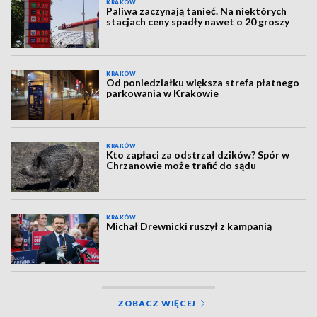
KRAKÓW
Paliwa zaczynają tanieć. Na niektórych
stacjach ceny spadły nawet o 20 groszy
KRAKÓW
Od poniedziałku większa strefa płatnego
parkowania w Krakowie
KRAKÓW
Kto zapłaci za odstrzał dzików? Spór w
Chrzanowie może trafić do sądu
KRAKÓW
Michał Drewnicki ruszył z kampanią
ZOBACZ WIĘCEJ