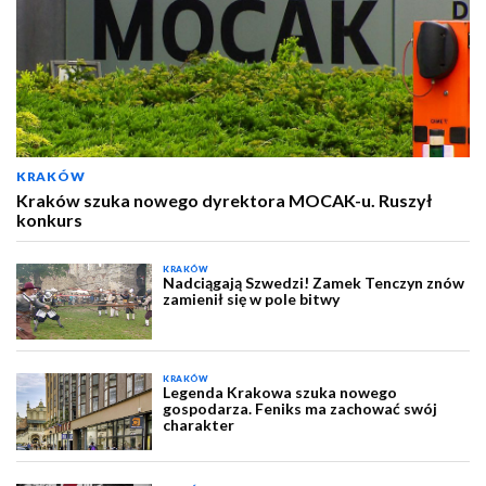
KRAKÓW
Kraków szuka nowego dyrektora MOCAK-u. Ruszył
konkurs
KRAKÓW
Nadciągają Szwedzi! Zamek Tenczyn znów
zamienił się w pole bitwy
KRAKÓW
Legenda Krakowa szuka nowego
gospodarza. Feniks ma zachować swój
charakter