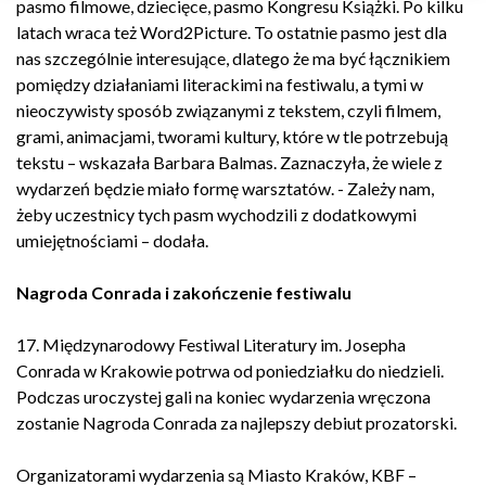
pasmo filmowe, dziecięce, pasmo Kongresu Książki. Po kilku
latach wraca też Word2Picture. To ostatnie pasmo jest dla
nas szczególnie interesujące, dlatego że ma być łącznikiem
pomiędzy działaniami literackimi na festiwalu, a tymi w
nieoczywisty sposób związanymi z tekstem, czyli filmem,
grami, animacjami, tworami kultury, które w tle potrzebują
tekstu – wskazała Barbara Balmas. Zaznaczyła, że wiele z
wydarzeń będzie miało formę warsztatów. - Zależy nam,
żeby uczestnicy tych pasm wychodzili z dodatkowymi
umiejętnościami – dodała.
Nagroda Conrada i zakończenie festiwalu
17. Międzynarodowy Festiwal Literatury im. Josepha
Conrada w Krakowie potrwa od poniedziałku do niedzieli.
Podczas uroczystej gali na koniec wydarzenia wręczona
zostanie Nagroda Conrada za najlepszy debiut prozatorski.
Organizatorami wydarzenia są Miasto Kraków, KBF –