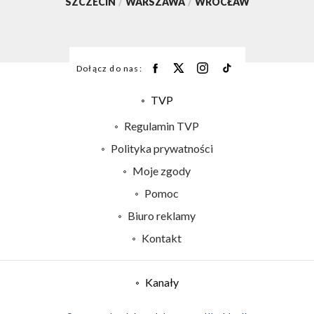
SZCZECIN
/
WARSZAWA
/
WROCŁAW
Dołącz do nas:
TVP
Abonament TVP
Regulamin TVP
Emisja w TVP
Polityka prywatności
Centrum informacji TVP
Moje zgody
Naziemna Telewizja Cyfrowa
Pomoc
Sklep TVP
Biuro reklamy
Rada Programowa
Kontakt
System NOS
Informacje o nadawcy
Kanały
Program dla prasy