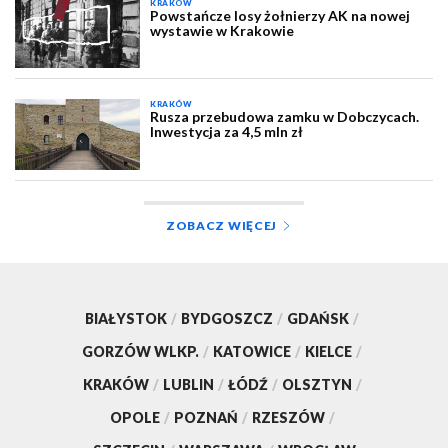
KRAKÓW
Powstańcze losy żołnierzy AK na nowej
wystawie w Krakowie
KRAKÓW
Rusza przebudowa zamku w Dobczycach.
Inwestycja za 4,5 mln zł
ZOBACZ WIĘCEJ
BIAŁYSTOK
/
BYDGOSZCZ
/
GDAŃSK
/
GORZÓW WLKP.
/
KATOWICE
/
KIELCE
/
KRAKÓW
/
LUBLIN
/
ŁÓDŹ
/
OLSZTYN
/
OPOLE
/
POZNAŃ
/
RZESZÓW
/