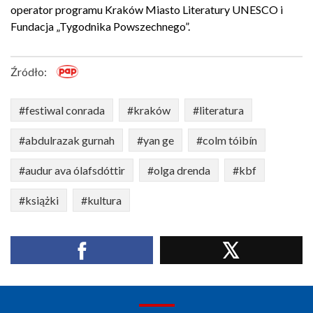
operator programu Kraków Miasto Literatury UNESCO i
Fundacja „Tygodnika Powszechnego”.
Źródło:
#festiwal conrada
#kraków
#literatura
#abdulrazak gurnah
#yan ge
#colm tóibín
#audur ava ólafsdóttir
#olga drenda
#kbf
#książki
#kultura