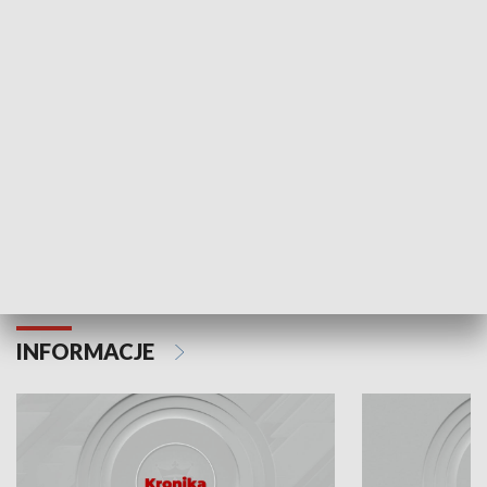
Odc. 6
Odc. 5
Czy wiesz, że Kraków inwestuje w edukację i
Czy wiesz, jak Kr
rozwój młodych?
mieszkańców?
INFORMACJE