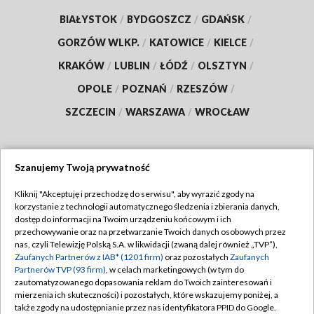
BIAŁYSTOK
/
BYDGOSZCZ
/
GDAŃSK
/
GORZÓW WLKP.
/
KATOWICE
/
KIELCE
/
KRAKÓW
/
LUBLIN
/
ŁÓDŹ
/
OLSZTYN
/
OPOLE
/
POZNAŃ
/
RZESZÓW
/
SZCZECIN
/
WARSZAWA
/
WROCŁAW
Szanujemy Twoją prywatność
Dołącz do nas:
Kliknij "Akceptuję i przechodzę do serwisu", aby wyrazić zgody na
korzystanie z technologii automatycznego śledzenia i zbierania danych,
TVP
dostęp do informacji na Twoim urządzeniu końcowym i ich
Abonament TVP
przechowywanie oraz na przetwarzanie Twoich danych osobowych przez
Regulamin TVP
nas, czyli Telewizję Polską S.A. w likwidacji (zwaną dalej również „TVP”),
Emisja w TVP
Zaufanych Partnerów z IAB* (1201 firm)
oraz pozostałych
Zaufanych
Polityka prywatności
Partnerów TVP (93 firm)
, w celach marketingowych (w tym do
Centrum informacji TVP
Moje zgody
zautomatyzowanego dopasowania reklam do Twoich zainteresowań i
mierzenia ich skuteczności) i pozostałych, które wskazujemy poniżej, a
Naziemna Telewizja Cyfrowa
Pomoc
także zgody na udostępnianie przez nas identyfikatora PPID do Google.