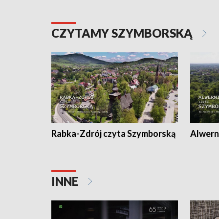
CZYTAMY SZYMBORSKĄ
Rabka-Zdrój czyta Szymborską
Alwern
INNE