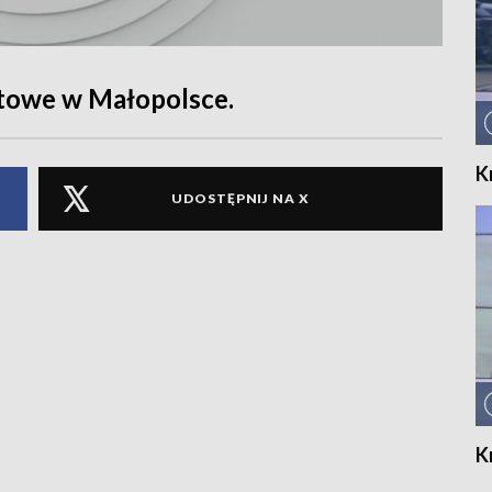
rtowe w Małopolsce.
K
UDOSTĘPNIJ NA X
K