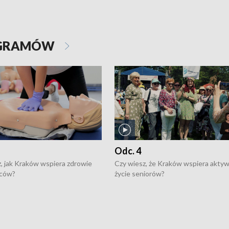
OGRAMÓW
Odc. 4
, jak Kraków wspiera zdrowie
Czy wiesz, że Kraków wspiera akty
ców?
życie seniorów?