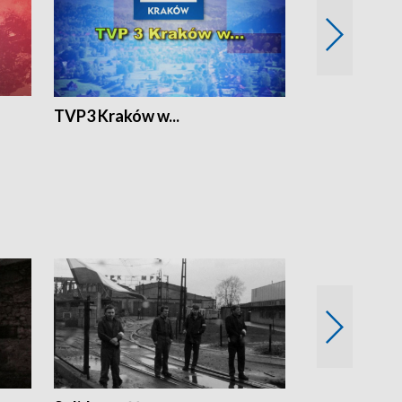
TVP3 Kraków w...
Ślizg