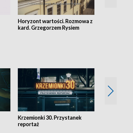
Horyzont wartości. Rozmowa z
Kulturalnie 
kard. Grzegorzem Rysiem
Krzemionki 30. Przystanek
Kraków - jak
reportaż