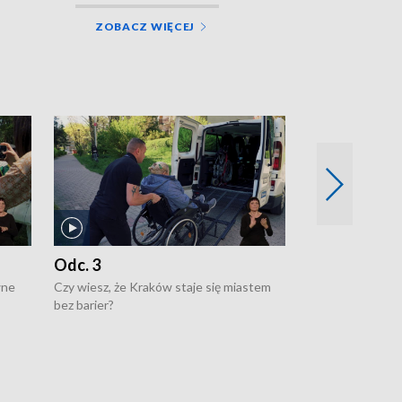
ZOBACZ WIĘCEJ
Odc. 3
Odc. 2
wne
Czy wiesz, że Kraków staje się miastem
Czy wiesz, że Kr
bez barier?
poprawia jakość 