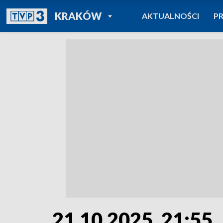
POWRÓT DO
KRAKÓW
AKTUALNOŚCI
P
TVP REGIONY
21.10.2025, 21:55