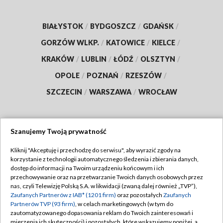
BIAŁYSTOK
/
BYDGOSZCZ
/
GDAŃSK
/
GORZÓW WLKP.
/
KATOWICE
/
KIELCE
/
KRAKÓW
/
LUBLIN
/
ŁÓDŹ
/
OLSZTYN
/
OPOLE
/
POZNAŃ
/
RZESZÓW
/
SZCZECIN
/
WARSZAWA
/
WROCŁAW
Szanujemy Twoją prywatność
Dołącz do nas:
Kliknij "Akceptuję i przechodzę do serwisu", aby wyrazić zgody na
korzystanie z technologii automatycznego śledzenia i zbierania danych,
TVP
dostęp do informacji na Twoim urządzeniu końcowym i ich
Abonament TVP
przechowywanie oraz na przetwarzanie Twoich danych osobowych przez
Regulamin TVP
nas, czyli Telewizję Polską S.A. w likwidacji (zwaną dalej również „TVP”),
Emisja w TVP
Zaufanych Partnerów z IAB* (1201 firm)
oraz pozostałych
Zaufanych
Polityka prywatności
Partnerów TVP (93 firm)
, w celach marketingowych (w tym do
Centrum informacji TVP
Moje zgody
zautomatyzowanego dopasowania reklam do Twoich zainteresowań i
mierzenia ich skuteczności) i pozostałych, które wskazujemy poniżej, a