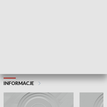
Odc. 6
Odc. 5
Czy wiesz, że Kraków inwestuje w edukację i
Czy wiesz, jak Kr
rozwój młodych?
mieszkańców?
INFORMACJE