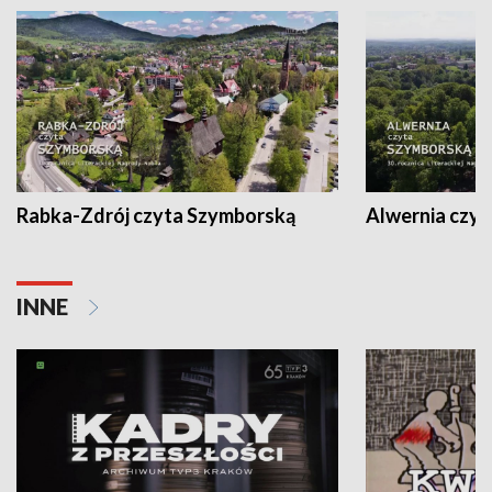
Rabka-Zdrój czyta Szymborską
Alwernia czy
INNE