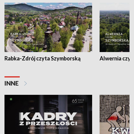
Rabka-Zdrój czyta Szymborską
Alwernia czy
INNE