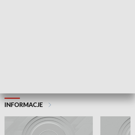
Odc. 6
Odc. 5
Czy wiesz, że Kraków inwestuje w edukację i
Czy wiesz, jak Kr
rozwój młodych?
mieszkańców?
INFORMACJE