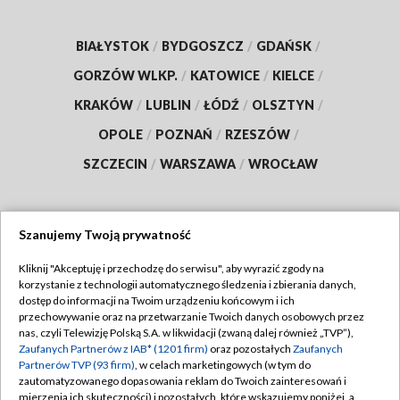
BIAŁYSTOK
/
BYDGOSZCZ
/
GDAŃSK
/
GORZÓW WLKP.
/
KATOWICE
/
KIELCE
/
KRAKÓW
/
LUBLIN
/
ŁÓDŹ
/
OLSZTYN
/
OPOLE
/
POZNAŃ
/
RZESZÓW
/
SZCZECIN
/
WARSZAWA
/
WROCŁAW
Szanujemy Twoją prywatność
Dołącz do nas:
Kliknij "Akceptuję i przechodzę do serwisu", aby wyrazić zgody na
korzystanie z technologii automatycznego śledzenia i zbierania danych,
TVP
dostęp do informacji na Twoim urządzeniu końcowym i ich
Abonament TVP
przechowywanie oraz na przetwarzanie Twoich danych osobowych przez
Regulamin TVP
nas, czyli Telewizję Polską S.A. w likwidacji (zwaną dalej również „TVP”),
Emisja w TVP
Zaufanych Partnerów z IAB* (1201 firm)
oraz pozostałych
Zaufanych
Polityka prywatności
Partnerów TVP (93 firm)
, w celach marketingowych (w tym do
Centrum informacji TVP
Moje zgody
zautomatyzowanego dopasowania reklam do Twoich zainteresowań i
mierzenia ich skuteczności) i pozostałych, które wskazujemy poniżej, a