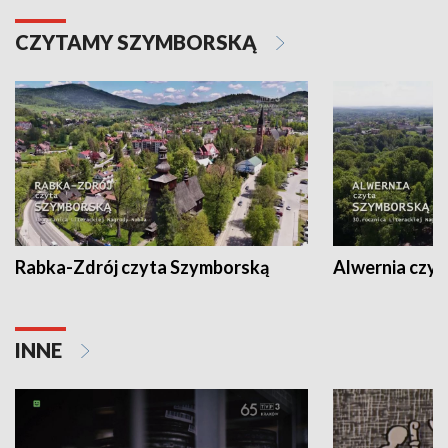
CZYTAMY SZYMBORSKĄ
Rabka-Zdrój czyta Szymborską
Alwernia czy
INNE