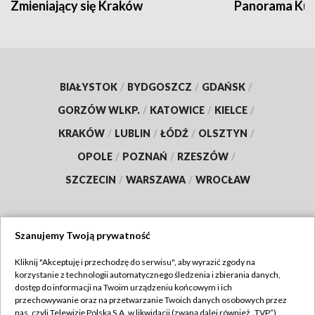
Zmieniający się Kraków
Panorama Kul
BIAŁYSTOK
/
BYDGOSZCZ
/
GDAŃSK
/
GORZÓW WLKP.
/
KATOWICE
/
KIELCE
/
KRAKÓW
/
LUBLIN
/
ŁÓDŹ
/
OLSZTYN
/
OPOLE
/
POZNAŃ
/
RZESZÓW
/
SZCZECIN
/
WARSZAWA
/
WROCŁAW
Szanujemy Twoją prywatność
Dołącz do nas:
Kliknij "Akceptuję i przechodzę do serwisu", aby wyrazić zgody na
korzystanie z technologii automatycznego śledzenia i zbierania danych,
TVP
dostęp do informacji na Twoim urządzeniu końcowym i ich
Abonament TVP
przechowywanie oraz na przetwarzanie Twoich danych osobowych przez
Regulamin TVP
nas, czyli Telewizję Polską S.A. w likwidacji (zwaną dalej również „TVP”),