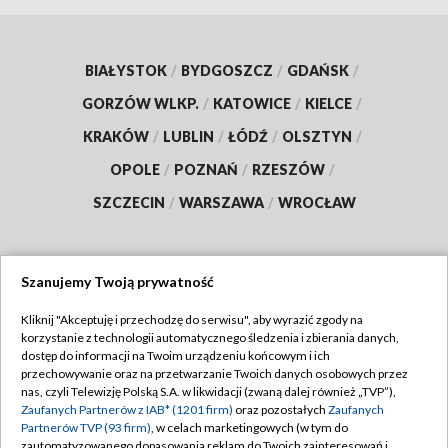
BIAŁYSTOK
/
BYDGOSZCZ
/
GDAŃSK
/
GORZÓW WLKP.
/
KATOWICE
/
KIELCE
/
KRAKÓW
/
LUBLIN
/
ŁÓDŹ
/
OLSZTYN
/
OPOLE
/
POZNAŃ
/
RZESZÓW
/
SZCZECIN
/
WARSZAWA
/
WROCŁAW
Szanujemy Twoją prywatność
Dołącz do nas:
Kliknij "Akceptuję i przechodzę do serwisu", aby wyrazić zgody na
korzystanie z technologii automatycznego śledzenia i zbierania danych,
TVP
dostęp do informacji na Twoim urządzeniu końcowym i ich
Abonament TVP
przechowywanie oraz na przetwarzanie Twoich danych osobowych przez
Regulamin TVP
nas, czyli Telewizję Polską S.A. w likwidacji (zwaną dalej również „TVP”),
Emisja w TVP
Polityka prywatności
Zaufanych Partnerów z IAB* (1201 firm)
oraz pozostałych
Zaufanych
Partnerów TVP (93 firm)
, w celach marketingowych (w tym do
Centrum informacji TVP
Moje zgody
zautomatyzowanego dopasowania reklam do Twoich zainteresowań i