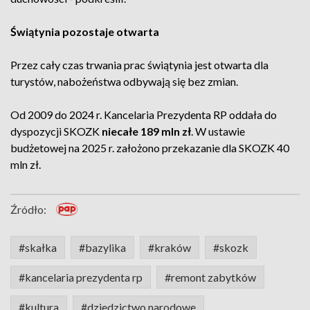
Świątynia pozostaje otwarta
Przez cały czas trwania prac świątynia jest otwarta dla
turystów, nabożeństwa odbywają się bez zmian.
Od 2009 do 2024 r. Kancelaria Prezydenta RP oddała do
dyspozycji SKOZK
niecałe 189 mln zł
. W ustawie
budżetowej na 2025 r. założono przekazanie dla SKOZK 40
mln zł.
Źródło:
#skałka
#bazylika
#kraków
#skozk
#kancelaria prezydenta rp
#remont zabytków
#kultura
#dziedzictwo narodowe