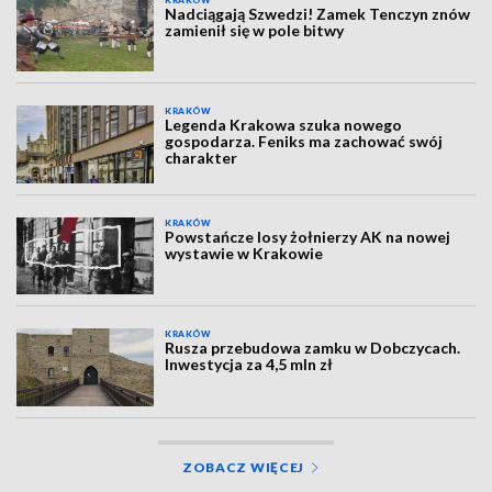
KRAKÓW
Nadciągają Szwedzi! Zamek Tenczyn znów
zamienił się w pole bitwy
KRAKÓW
Legenda Krakowa szuka nowego
gospodarza. Feniks ma zachować swój
charakter
KRAKÓW
Powstańcze losy żołnierzy AK na nowej
wystawie w Krakowie
KRAKÓW
Rusza przebudowa zamku w Dobczycach.
Inwestycja za 4,5 mln zł
ZOBACZ WIĘCEJ