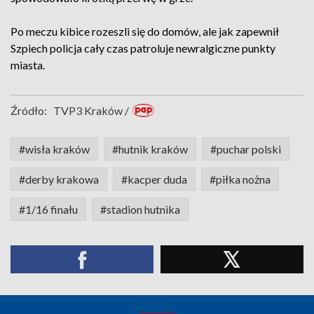
Po meczu kibice rozeszli się do domów, ale jak zapewnił
Szpiech policja cały czas patroluje newralgiczne punkty
miasta.
Źródło:
TVP3 Kraków /
#wisła kraków
#hutnik kraków
#puchar polski
#derby krakowa
#kacper duda
#piłka nożna
#1/16 finału
#stadion hutnika