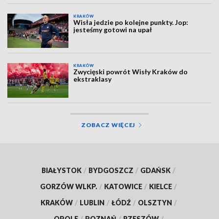
KRAKÓW
Wisła jedzie po kolejne punkty. Jop:
jesteśmy gotowi na upał
KRAKÓW
Zwycięski powrót Wisły Kraków do
ekstraklasy
ZOBACZ WIĘCEJ
BIAŁYSTOK
/
BYDGOSZCZ
/
GDAŃSK
/
GORZÓW WLKP.
/
KATOWICE
/
KIELCE
/
KRAKÓW
/
LUBLIN
/
ŁÓDŹ
/
OLSZTYN
/
OPOLE
/
POZNAŃ
/
RZESZÓW
/