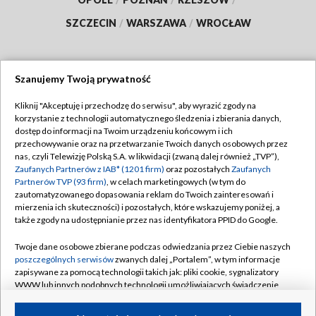
SZCZECIN
/
WARSZAWA
/
WROCŁAW
Szanujemy Twoją prywatność
Dołącz do nas:
Kliknij "Akceptuję i przechodzę do serwisu", aby wyrazić zgody na
korzystanie z technologii automatycznego śledzenia i zbierania danych,
TVP
dostęp do informacji na Twoim urządzeniu końcowym i ich
Abonament TVP
przechowywanie oraz na przetwarzanie Twoich danych osobowych przez
Regulamin TVP
nas, czyli Telewizję Polską S.A. w likwidacji (zwaną dalej również „TVP”),
Emisja w TVP
Polityka prywatności
Zaufanych Partnerów z IAB* (1201 firm)
oraz pozostałych
Zaufanych
Partnerów TVP (93 firm)
, w celach marketingowych (w tym do
Centrum informacji TVP
Moje zgody
zautomatyzowanego dopasowania reklam do Twoich zainteresowań i
mierzenia ich skuteczności) i pozostałych, które wskazujemy poniżej, a
Naziemna Telewizja Cyfrowa
Pomoc
także zgody na udostępnianie przez nas identyfikatora PPID do Google.
Sklep TVP
Biuro reklamy
Twoje dane osobowe zbierane podczas odwiedzania przez Ciebie naszych
Rada Programowa
Kontakt
poszczególnych serwisów
zwanych dalej „Portalem”, w tym informacje
zapisywane za pomocą technologii takich jak: pliki cookie, sygnalizatory
System NOS
WWW lub innych podobnych technologii umożliwiających świadczenie
dopasowanych i bezpiecznych usług, personalizację treści oraz reklam,
Informacje o nadawcy
Kanały
udostępnianie funkcji mediów społecznościowych oraz analizowanie