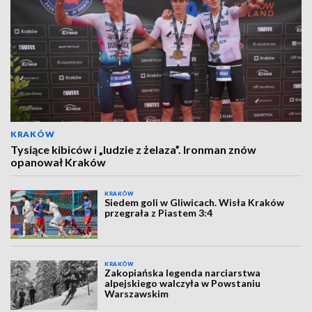
KRAKÓW
Tysiące kibiców i „ludzie z żelaza”. Ironman znów
opanował Kraków
KRAKÓW
Siedem goli w Gliwicach. Wisła Kraków
przegrała z Piastem 3:4
KRAKÓW
Zakopiańska legenda narciarstwa
alpejskiego walczyła w Powstaniu
Warszawskim