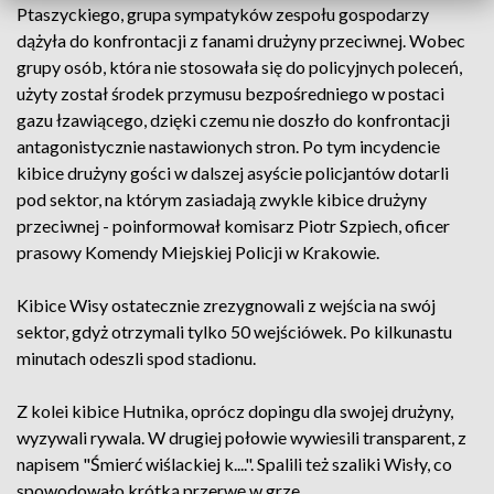
Ptaszyckiego, grupa sympatyków zespołu gospodarzy
dążyła do konfrontacji z fanami drużyny przeciwnej. Wobec
grupy osób, która nie stosowała się do policyjnych poleceń,
użyty został środek przymusu bezpośredniego w postaci
gazu łzawiącego, dzięki czemu nie doszło do konfrontacji
antagonistycznie nastawionych stron. Po tym incydencie
kibice drużyny gości w dalszej asyście policjantów dotarli
pod sektor, na którym zasiadają zwykle kibice drużyny
przeciwnej - poinformował komisarz Piotr Szpiech, oficer
prasowy Komendy Miejskiej Policji w Krakowie.
Kibice Wisy ostatecznie zrezygnowali z wejścia na swój
sektor, gdyż otrzymali tylko 50 wejściówek. Po kilkunastu
minutach odeszli spod stadionu.
Z kolei kibice Hutnika, oprócz dopingu dla swojej drużyny,
wyzywali rywala. W drugiej połowie wywiesili transparent, z
napisem "Śmierć wiślackiej k....". Spalili też szaliki Wisły, co
spowodowało krótką przerwę w grze.