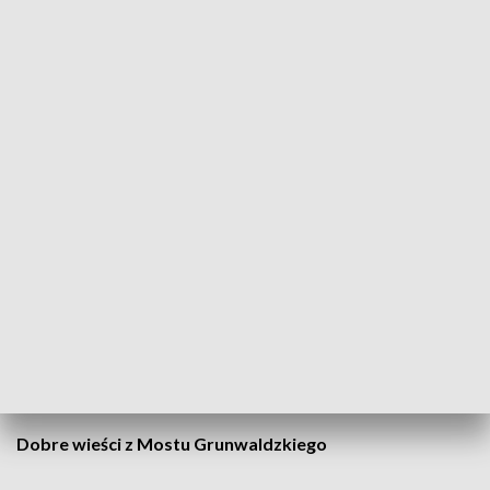
Od 8 listopada na miesiąc
zamknięta zostanie ulica
Dobrego Pasterza
– na odcinku między ulicą Bohomolca a
rondem Barei. Przejazd będzie możliwy tylko dla
mieszkańców.
— Ten okres – listopad i grudzień – jest trudny ze względu na
natężenie ruchu, korki, ale też to czas przedświąteczny, kiedy
wiele osób rusza do galerii. Już teraz robią się tam korki, a jak
zamknie się tak ważną ulicę, możemy spodziewać się paraliżu
— mówi Marcin Borek, radny Dzielnicy III Prądnik Czerwony.
Radny proponuje, by zamknięcie przesunąć na okres po
Nowym Roku, ale
wykonawca inwestycji wyklucza taką
możliwość
.
Dobre wieści z Mostu Grunwaldzkiego