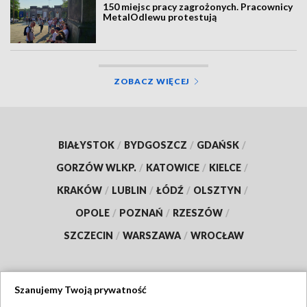
150 miejsc pracy zagrożonych. Pracownicy
MetalOdlewu protestują
ZOBACZ WIĘCEJ
BIAŁYSTOK
/
BYDGOSZCZ
/
GDAŃSK
/
GORZÓW WLKP.
/
KATOWICE
/
KIELCE
/
KRAKÓW
/
LUBLIN
/
ŁÓDŹ
/
OLSZTYN
/
OPOLE
/
POZNAŃ
/
RZESZÓW
/
SZCZECIN
/
WARSZAWA
/
WROCŁAW
Szanujemy Twoją prywatność
Dołącz do nas: