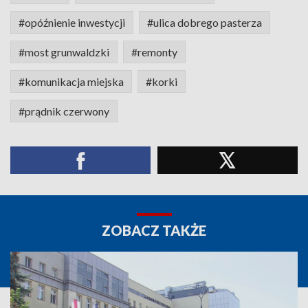
#opóźnienie inwestycji
#ulica dobrego pasterza
#most grunwaldzki
#remonty
#komunikacja miejska
#korki
#prądnik czerwony
ZOBACZ TAKŻE