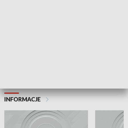
Odc. 6
Odc. 5
Czy wiesz, że Kraków inwestuje w edukację i
Czy wiesz, jak Kr
rozwój młodych?
mieszkańców?
INFORMACJE