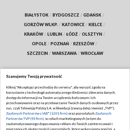
BIAŁYSTOK
/
BYDGOSZCZ
/
GDAŃSK
/
GORZÓW WLKP.
/
KATOWICE
/
KIELCE
/
KRAKÓW
/
LUBLIN
/
ŁÓDŹ
/
OLSZTYN
/
OPOLE
/
POZNAŃ
/
RZESZÓW
/
SZCZECIN
/
WARSZAWA
/
WROCŁAW
Szanujemy Twoją prywatność
Dołącz do nas:
Kliknij "Akceptuję i przechodzę do serwisu", aby wyrazić zgody na
korzystanie z technologii automatycznego śledzenia i zbierania danych,
TVP
dostęp do informacji na Twoim urządzeniu końcowym i ich
Abonament TVP
przechowywanie oraz na przetwarzanie Twoich danych osobowych przez
Regulamin TVP
nas, czyli Telewizję Polską S.A. w likwidacji (zwaną dalej również „TVP”),
Emisja w TVP
Zaufanych Partnerów z IAB* (1201 firm)
oraz pozostałych
Zaufanych
Polityka prywatności
Partnerów TVP (93 firm)
, w celach marketingowych (w tym do
Centrum informacji TVP
Moje zgody
zautomatyzowanego dopasowania reklam do Twoich zainteresowań i
mierzenia ich skuteczności) i pozostałych, które wskazujemy poniżej, a