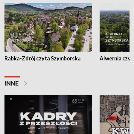
Rabka-Zdrój czyta Szymborską
Alwernia czy
INNE