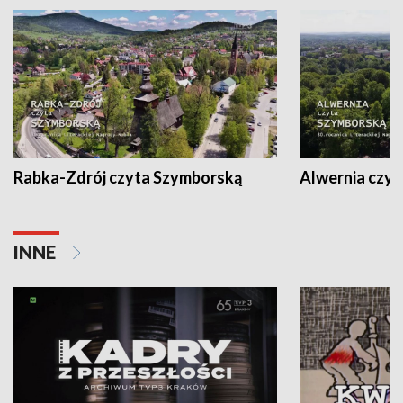
Rabka-Zdrój czyta Szymborską
Alwernia czy
INNE