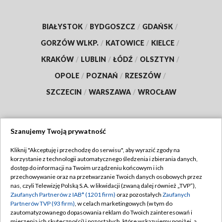
BIAŁYSTOK
/
BYDGOSZCZ
/
GDAŃSK
/
GORZÓW WLKP.
/
KATOWICE
/
KIELCE
/
KRAKÓW
/
LUBLIN
/
ŁÓDŹ
/
OLSZTYN
/
OPOLE
/
POZNAŃ
/
RZESZÓW
/
SZCZECIN
/
WARSZAWA
/
WROCŁAW
Szanujemy Twoją prywatność
Dołącz do nas:
Kliknij "Akceptuję i przechodzę do serwisu", aby wyrazić zgody na
korzystanie z technologii automatycznego śledzenia i zbierania danych,
TVP
dostęp do informacji na Twoim urządzeniu końcowym i ich
Abonament TVP
przechowywanie oraz na przetwarzanie Twoich danych osobowych przez
Regulamin TVP
nas, czyli Telewizję Polską S.A. w likwidacji (zwaną dalej również „TVP”),
Emisja w TVP
Zaufanych Partnerów z IAB* (1201 firm)
oraz pozostałych
Zaufanych
Polityka prywatności
Partnerów TVP (93 firm)
, w celach marketingowych (w tym do
Centrum informacji TVP
Moje zgody
zautomatyzowanego dopasowania reklam do Twoich zainteresowań i
mierzenia ich skuteczności) i pozostałych, które wskazujemy poniżej, a