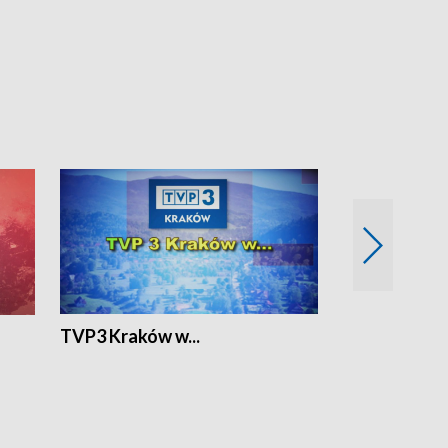
TVP3 Kraków w...
Ślizg