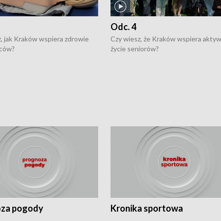
Odc. 4
, jak Kraków wspiera zdrowie
Czy wiesz, że Kraków wspiera akty
ców?
życie seniorów?
za pogody
Kronika sportowa