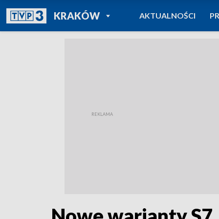
POWRÓT DO
KRAKÓW
AKTUALNOŚCI
P
TVP REGIONY
Nowe warianty S7, 