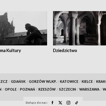
ma Kultury
Dziedzictwo
SZCZ
/
GDAŃSK
/
GORZÓW WLKP.
/
KATOWICE
/
KIELCE
/
KRA
N
/
OPOLE
/
POZNAŃ
/
RZESZÓW
/
SZCZECIN
/
WARSZAWA
/
W
Dołącz do nas: