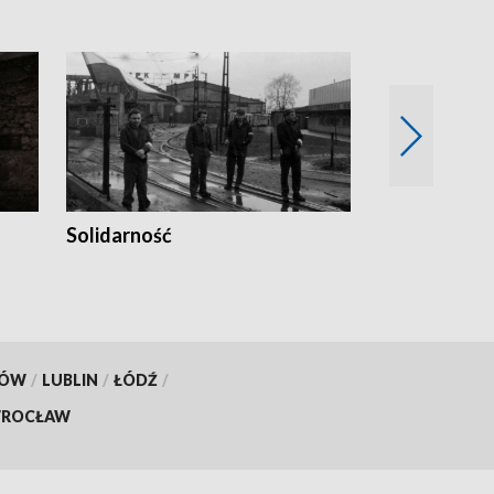
Solidarność
Trudne lata
KÓW
/
LUBLIN
/
ŁÓDŹ
/
ROCŁAW