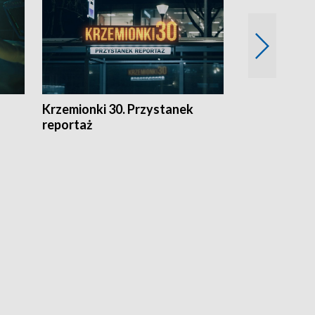
Krzemionki 30. Przystanek
Kraków - jak
reportaż